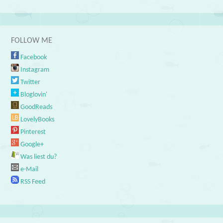
FOLLOW ME
Facebook
Instagram
Twitter
Bloglovin'
GoodReads
LovelyBooks
Pinterest
Google+
Was liest du?
e-Mail
RSS Feed