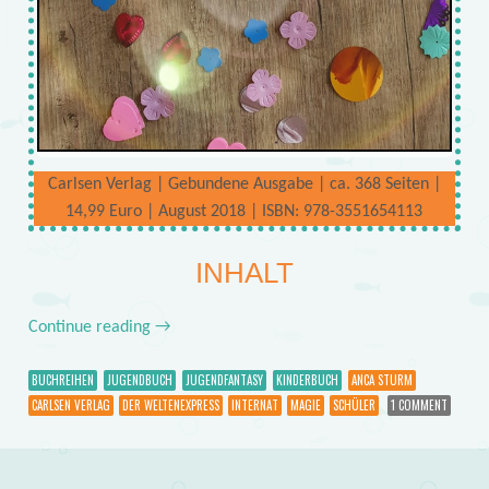
Carlsen Verlag | Gebundene Ausgabe | ca. 368 Seiten |
14,99 Euro | August 2018 | ISBN: 978-3551654113
INHALT
Continue reading
→
BUCHREIHEN
JUGENDBUCH
JUGENDFANTASY
KINDERBUCH
ANCA STURM
CARLSEN VERLAG
DER WELTENEXPRESS
INTERNAT
MAGIE
SCHÜLER
1 COMMENT