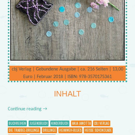
cbj Verlag | Gebundene Ausgabe | ca. 216 Seiten | 13,00
Euro | Februar 2018 | ISBN: 978-3570175361
INHALT
Continue reading
→
BUCHREIHEN
JUGENDBUCH
KINDERBUCH
ANJA JANOTTA
CBJ VERLAG
DIE TRABBEL-DRILLINGE
DRILLINGE
HEIMWEH-BLUES
HEISSE SCHOKOLADE