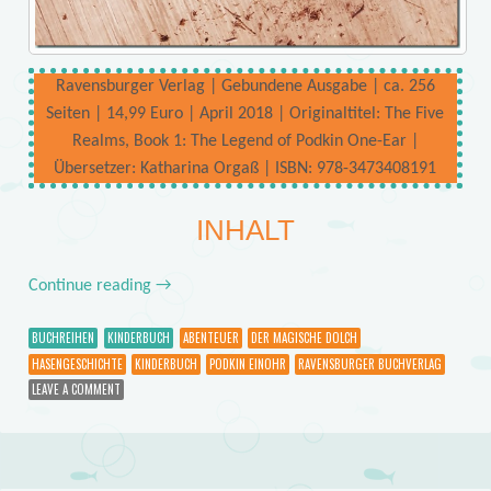
Ravensburger Verlag | Gebundene Ausgabe | ca. 256
Seiten | 14,99 Euro | April 2018 | Originaltitel: The Five
Realms, Book 1: The Legend of Podkin One-Ear |
Übersetzer: Katharina Orgaß | ISBN: 978-3473408191
INHALT
Continue reading
→
BUCHREIHEN
KINDERBUCH
ABENTEUER
DER MAGISCHE DOLCH
HASENGESCHICHTE
KINDERBUCH
PODKIN EINOHR
RAVENSBURGER BUCHVERLAG
LEAVE A COMMENT