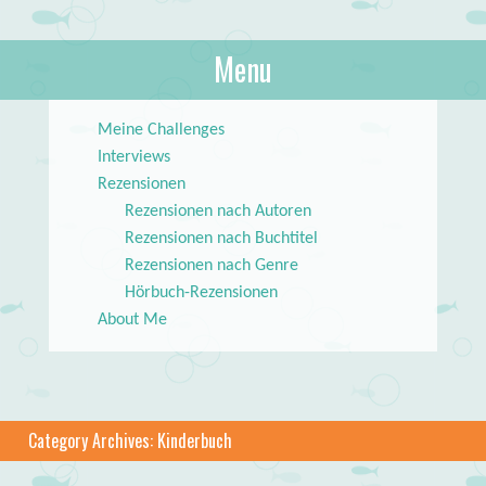
About Books
Menu
lilstar.de
Skip to content
Meine Challenges
Interviews
Rezensionen
Rezensionen nach Autoren
Rezensionen nach Buchtitel
Rezensionen nach Genre
Hörbuch-Rezensionen
About Me
Category Archives:
Kinderbuch