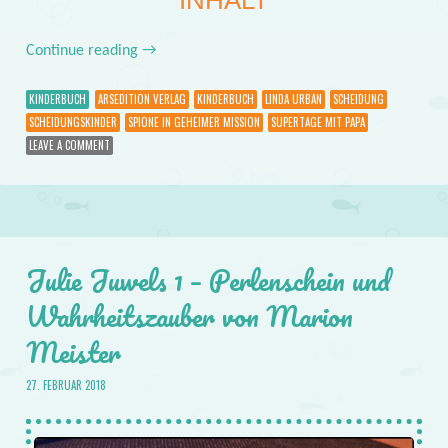
INHALT
Continue reading
→
KINDERBUCH
ARSEDITION VERLAG
KINDERBUCH
LINDA URBAN
SCHEIDUNG
SCHEIDUNGSKINDER
SPIONE IN GEHEIMER MISSION
SUPERTAGE MIT PAPA
LEAVE A COMMENT
Julie Juwels 1 – Perlenschein und
Wahrheitszauber von Marion
Meister
27. FEBRUAR 2018