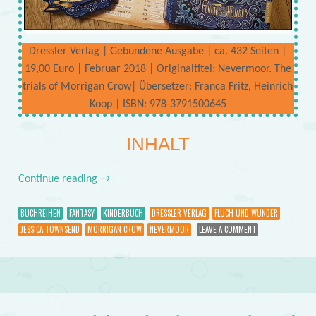
Dressler Verlag | Gebundene Ausgabe | ca. 432 Seiten |
19,00 Euro | Februar 2018 | Originaltitel: Nevermoor. The
trials of Morrigan Crow| Übersetzer: Franca Fritz, Heinrich
Koop | ISBN: 978-3791500645
INHALT
Continue reading
→
BUCHREIHEN
FANTASY
KINDERBUCH
DRESSLER VERLAG
FLUCH UND WUNDER
JESSICA TOWNSEND
MORRIGAN CROW
NEVERMOOR
LEAVE A COMMENT