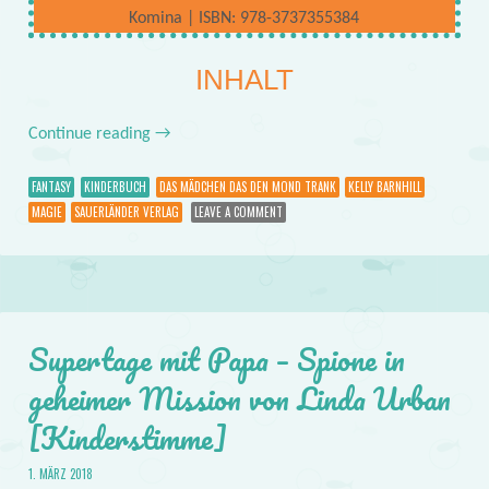
Komina | ISBN: 978-3737355384
INHALT
Continue reading
→
FANTASY
KINDERBUCH
DAS MÄDCHEN DAS DEN MOND TRANK
KELLY BARNHILL
MAGIE
SAUERLÄNDER VERLAG
LEAVE A COMMENT
Supertage mit Papa – Spione in
geheimer Mission von Linda Urban
[Kinderstimme]
1. MÄRZ 2018