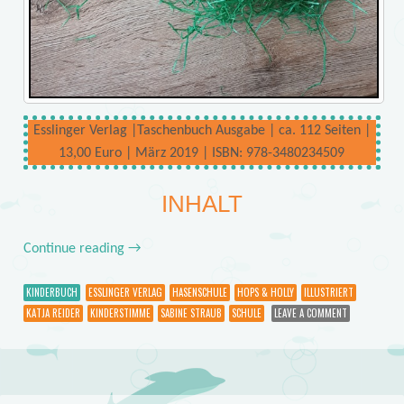
Esslinger Verlag |Taschenbuch Ausgabe | ca. 112 Seiten |
13,00 Euro | März 2019 | ISBN: 978-3480234509
INHALT
Continue reading
→
KINDERBUCH
ESSLINGER VERLAG
HASENSCHULE
HOPS & HOLLY
ILLUSTRIERT
KATJA REIDER
KINDERSTIMME
SABINE STRAUB
SCHULE
LEAVE A COMMENT