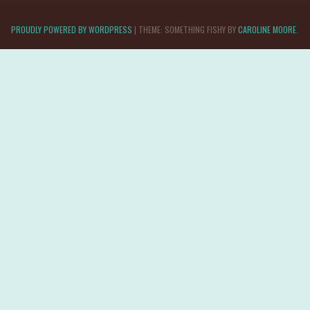
PROUDLY POWERED BY WORDPRESS
|
THEME: SOMETHING FISHY BY
CAROLINE MOORE
.