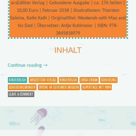
arsEdition Verlag | Gebundene Ausgabe | ca. 176 Seiten |
10,00 Euro | Februar 2018 | Illustrationen: Thorsten
Saleina, Katie Kath | Originaltitel: Weekends with Max and
his Dad | Übersetzer: Antje Kuhlmeier | ISBN: 978-
3845818979
INHALT
Continue reading
→
KINDERBUCH
ARSEDITION VERLAG
KINDERBUCH
LINDA URBAN
SCHEIDUNG
SCHEIDUNGSKINDER
SPIONE IN GEHEIMER MISSION
SUPERTAGE MIT PAPA
LEAVE A COMMENT
Post navigation