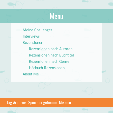
About Books
Menu
lilstar.de
Skip to content
Meine Challenges
Interviews
Rezensionen
Rezensionen nach Autoren
Rezensionen nach Buchtitel
Rezensionen nach Genre
Hörbuch-Rezensionen
About Me
Tag Archives:
Spione in geheimer Mission