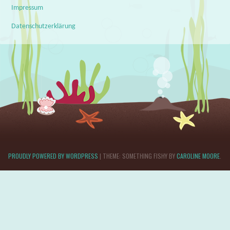
Impressum
Datenschutzerklärung
PROUDLY POWERED BY WORDPRESS
|
THEME: SOMETHING FISHY BY
CAROLINE MOORE
.