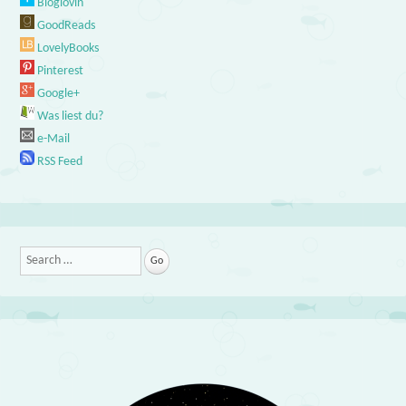
Bloglovin'
GoodReads
LovelyBooks
Pinterest
Google+
Was liest du?
e-Mail
RSS Feed
Search