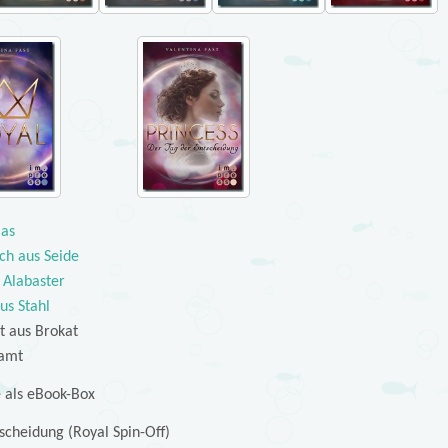
las
ich aus Seide
s Alabaster
us Stahl
t aus Brokat
Samt
 als eBook-Box
scheidung (Royal Spin-Off)