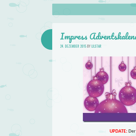
About
Skip to content
Menu
lilstar.de
Books
Impress Adventskalen
24. DEZEMBER 2015
BY
LILSTAR
UPDATE:
Der 