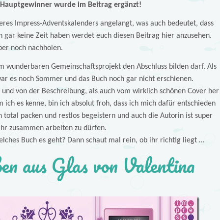
Hauptgewinner wurde im Beitrag ergänzt!
seres Impress-Adventskalenders angelangt, was auch bedeutet, dass
h gar keine Zeit haben werdet euch diesen Beitrag hier anzusehen.
ber noch nachholen.
sem wunderbaren Gemeinschaftsprojekt den Abschluss bilden darf. Als
ar es noch Sommer und das Buch noch gar nicht erschienen.
 und von der Beschreibung, als auch vom wirklich schönen Cover her
ich es kenne, bin ich absolut froh, dass ich mich dafür entschieden
total packen und restlos begeistern und auch die Autorin ist super
 ihr zusammen arbeiten zu dürfen.
elches Buch es geht? Dann schaut mal rein, ob ihr richtig liegt …
en aus Glas von Valentina