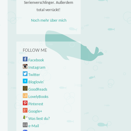
Serienverschlinger. Außerdem
total verrückt!
Noch mehr über mich
FOLLOW ME
Facebook
Instagram
Twitter
Bloglovin'
GoodReads
LovelyBooks
Pinterest
Google+
Was liest du?
e-Mail