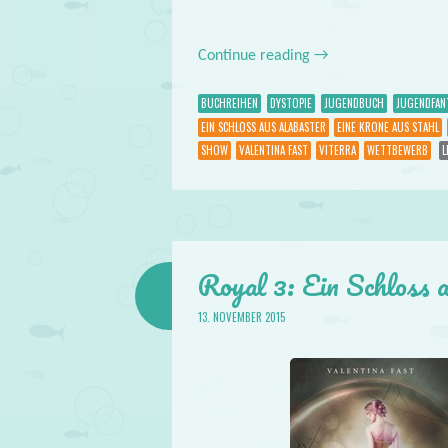
Continue reading
→
BUCHREIHEN
DYSTOPIE
JUGENDBUCH
JUGENDFAN
EIN SCHLOSS AUS ALABASTER
EINE KRONE AUS STAHL
SHOW
VALENTINA FAST
VITERRA
WETTBEWERB
L
Royal 3: Ein Schloss 
13. NOVEMBER 2015