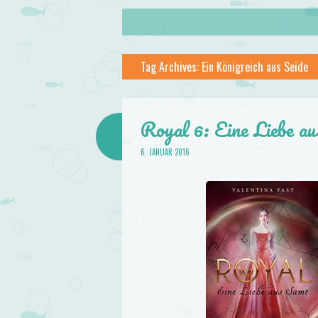
About
Skip to content
Menu
lilstar.de
Tag Archives:
Ein Königreich aus Seide
Books
Royal 6: Eine Liebe a
6. JANUAR 2016