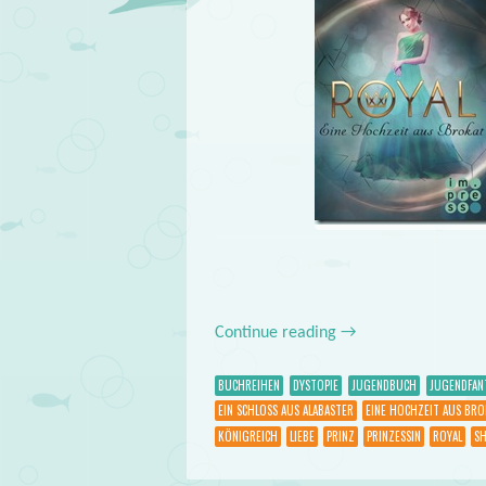
Continue reading
→
BUCHREIHEN
DYSTOPIE
JUGENDBUCH
JUGENDFAN
EIN SCHLOSS AUS ALABASTER
EINE HOCHZEIT AUS BRO
KÖNIGREICH
LIEBE
PRINZ
PRINZESSIN
ROYAL
S