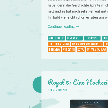
habe, denn die Geschichte konnte mich 
nett und es hat mich sehr gefreut mit
Ihr habt vielleicht schon erraten um w
Continue reading
→
ABOUT BOOKS
GEWINNSPIELE
GEWINNSPIELE
INTE
EIN LEBEN AUS GLAS
EIN SCHLOSS AUS ALABASTER
EI
INTERVIEW
PRINZESSIN
ROYAL
TATYANA SALISLAW
Royal 5: Eine Hochzei
3. DEZEMBER 2015