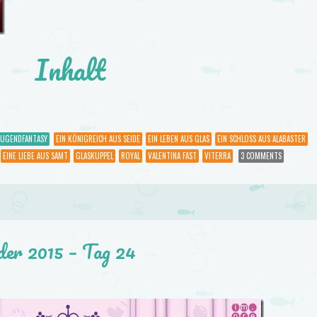
Inhalt
JUGENDFANTASY
EIN KÖNIGREICH AUS SEIDE
EIN LEBEN AUS GLAS
EIN SCHLOSS AUS ALABASTER
EINE LIEBE AUS SAMT
GLASKUPPEL
ROYAL
VALENTINA FAST
VITERRA
3 COMMENTS
der 2015 – Tag 24