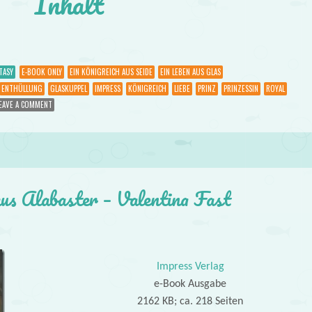
Inhalt
TASY
E-BOOK ONLY
EIN KÖNIGREICH AUS SEIDE
EIN LEBEN AUS GLAS
ENTHÜLLUNG
GLASKUPPEL
IMPRESS
KÖNIGREICH
LIEBE
PRINZ
PRINZESSIN
ROYAL
EAVE A COMMENT
aus Alabaster – Valentina Fast
Impress Verlag
e-Book Ausgabe
2162 KB; ca. 218 Seiten