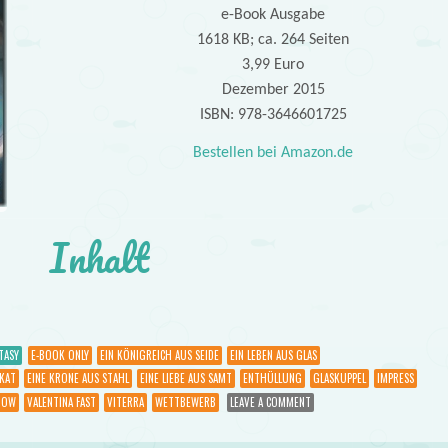
e-Book Ausgabe
1618 KB; ca. 264 Seiten
3,99 Euro
Dezember 2015
ISBN: 978-3646601725
Bestellen bei Amazon.de
Inhalt
TASY
E-BOOK ONLY
EIN KÖNIGREICH AUS SEIDE
EIN LEBEN AUS GLAS
KAT
EINE KRONE AUS STAHL
EINE LIEBE AUS SAMT
ENTHÜLLUNG
GLASKUPPEL
IMPRESS
HOW
VALENTINA FAST
VITERRA
WETTBEWERB
LEAVE A COMMENT