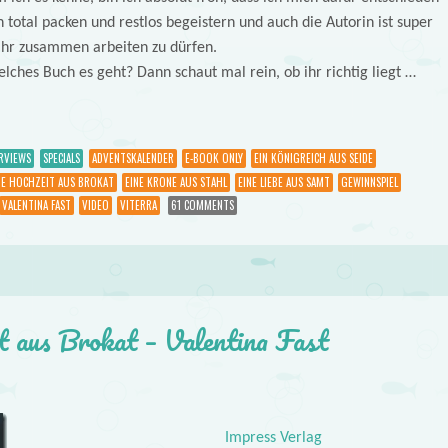
total packen und restlos begeistern und auch die Autorin ist super
 ihr zusammen arbeiten zu dürfen.
elches Buch es geht? Dann schaut mal rein, ob ihr richtig liegt …
RVIEWS
SPECIALS
ADVENTSKALENDER
E-BOOK ONLY
EIN KÖNIGREICH AUS SEIDE
NE HOCHZEIT AUS BROKAT
EINE KRONE AUS STAHL
EINE LIEBE AUS SAMT
GEWINNSPIEL
VALENTINA FAST
VIDEO
VITERRA
61 COMMENTS
t aus Brokat – Valentina Fast
Impress Verlag