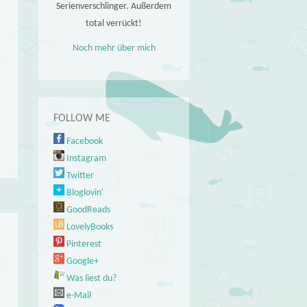
Serienverschlinger. Außerdem
total verrückt!
Noch mehr über mich
FOLLOW ME
Facebook
Instagram
Twitter
Bloglovin'
GoodReads
LovelyBooks
Pinterest
Google+
Was liest du?
e-Mail