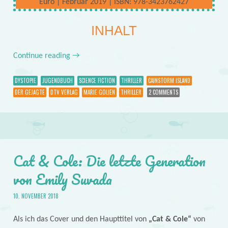
Euro | Februar 2019 | ISBN: 978-3423762427
INHALT
Continue reading
→
DYSTOPIE
JUGENDBUCH
SCIENCE FICTION
THRILLER
CAINSTORM ISLAND
DER GEJAGTE
DTV VERLAG
MARIE GOLIEN
THRILLER
2 COMMENTS
Cat & Cole: Die letzte Generation
von Emily Suvada
10. NOVEMBER 2018
Als ich das Cover und den Haupttitel von
„Cat & Cole“
von