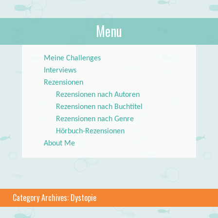
About Books
Menu
lilstar.de
Skip to content
Meine Challenges
Interviews
Rezensionen
Rezensionen nach Autoren
Rezensionen nach Buchtitel
Rezensionen nach Genre
Hörbuch-Rezensionen
About Me
Category Archives:
Dystopie