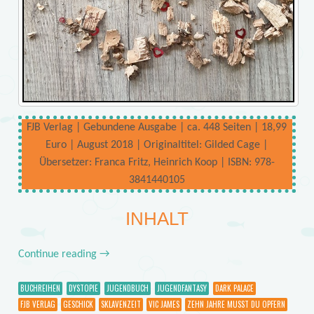
FJB Verlag | Gebundene Ausgabe | ca. 448 Seiten | 18,99
Euro | August 2018 | Originaltitel: Gilded Cage |
Übersetzer: Franca Fritz, Heinrich Koop | ISBN: 978-
3841440105
INHALT
Continue reading
→
BUCHREIHEN
DYSTOPIE
JUGENDBUCH
JUGENDFANTASY
DARK PALACE
FJB VERLAG
GESCHICK
SKLAVENZEIT
VIC JAMES
ZEHN JAHRE MUSST DU OPFERN