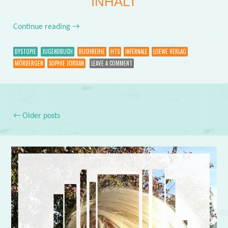
INHALT
Continue reading
→
DYSTOPIE
JUGENDBUCH
BUCHREIHE
HTS
INFERNALE
LOEWE VERLAG
MÖRDERGEN
SOPHIE JORDAN
LEAVE A COMMENT
←
Older posts
Post navigation