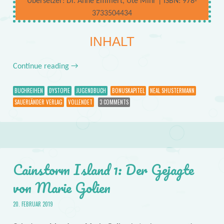
Übersetzer: Dr. Anne Emmert, Ute Mihr | ISBN: 978-
3733504434
INHALT
Continue reading
→
BUCHREIHEN
DYSTOPIE
JUGENDBUCH
BONUSKAPITEL
NEAL SHUSTERMANN
SAUERLÄNDER VERLAG
VOLLENDET
3 COMMENTS
Cainstorm Island 1: Der Gejagte
von Marie Golien
20. FEBRUAR 2019