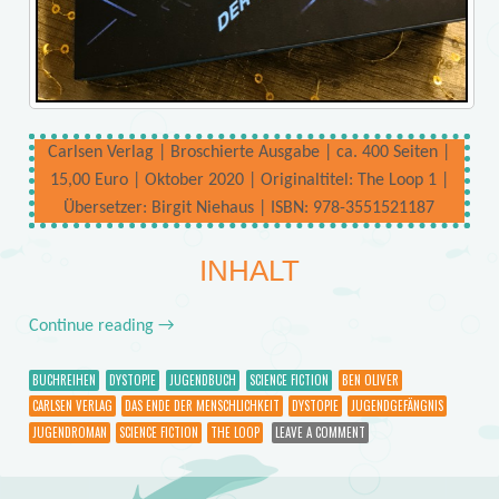
Carlsen Verlag | Broschierte Ausgabe | ca. 400 Seiten |
15,00 Euro | Oktober 2020 | Originaltitel: The Loop 1 |
Übersetzer: Birgit Niehaus | ISBN: 978-3551521187
INHALT
Continue reading
→
BUCHREIHEN
DYSTOPIE
JUGENDBUCH
SCIENCE FICTION
BEN OLIVER
CARLSEN VERLAG
DAS ENDE DER MENSCHLICHKEIT
DYSTOPIE
JUGENDGEFÄNGNIS
JUGENDROMAN
SCIENCE FICTION
THE LOOP
LEAVE A COMMENT