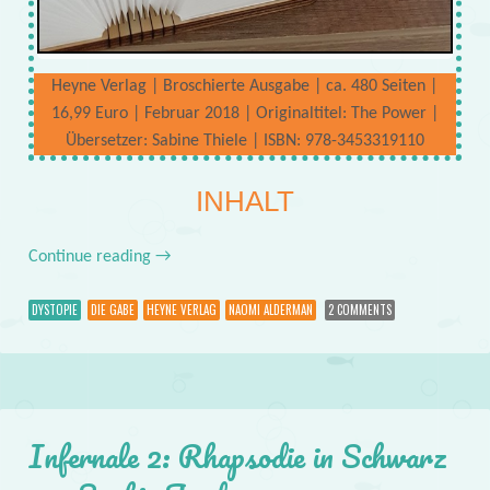
Heyne Verlag | Broschierte Ausgabe | ca. 480 Seiten |
16,99 Euro | Februar 2018 | Originaltitel: The Power |
Übersetzer: Sabine Thiele | ISBN: 978-3453319110
INHALT
Continue reading
→
DYSTOPIE
DIE GABE
HEYNE VERLAG
NAOMI ALDERMAN
2 COMMENTS
Infernale 2: Rhapsodie in Schwarz