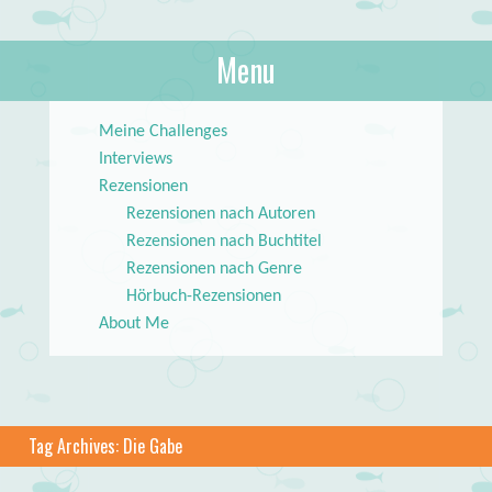
About Books
Menu
lilstar.de
Skip to content
Meine Challenges
Interviews
Rezensionen
Rezensionen nach Autoren
Rezensionen nach Buchtitel
Rezensionen nach Genre
Hörbuch-Rezensionen
About Me
Tag Archives:
Die Gabe