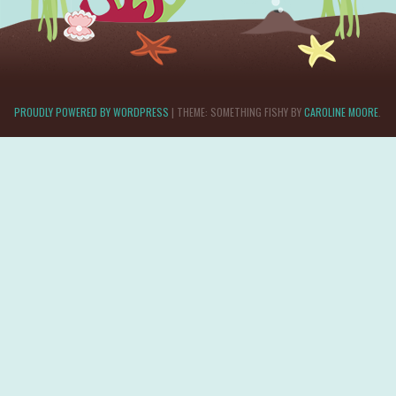
PROUDLY POWERED BY WORDPRESS
|
THEME: SOMETHING FISHY BY
CAROLINE MOORE
.