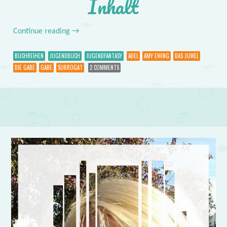
Inhalt
Continue reading
→
BUCHREIHEN
JUGENDBUCH
JUGENDFANTASY
ADEL
AMY EWING
DAS JUWEL
DIE GABE
GABE
SURROGAT
2 COMMENTS
Post navigation