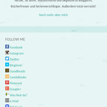
Nicole, 38 Jahre, Vollzeitmama und begeisterte Bloggerin,
Bücherfresser und Serienverschlinger. Außerdem total verrückt!
Noch mehr über mich
FOLLOW ME
Facebook
Instagram
Twitter
Bloglovin'
GoodReads
LovelyBooks
Pinterest
Google+
Was liest du?
e-Mail