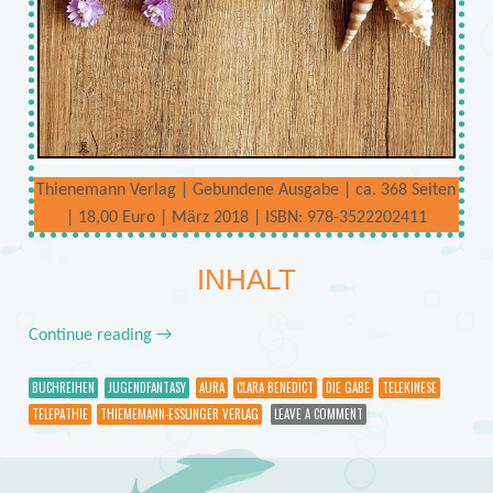
Thienemann Verlag | Gebundene Ausgabe | ca. 368 Seiten
| 18,00 Euro | März 2018 | ISBN: 978-3522202411
INHALT
Continue reading
→
BUCHREIHEN
JUGENDFANTASY
AURA
CLARA BENEDICT
DIE GABE
TELEKINESE
TELEPATHIE
THIEMEMANN-ESSLINGER VERLAG
LEAVE A COMMENT