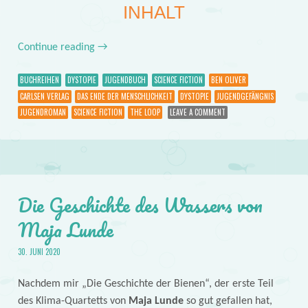
INHALT
Continue reading
→
BUCHREIHEN
DYSTOPIE
JUGENDBUCH
SCIENCE FICTION
BEN OLIVER
CARLSEN VERLAG
DAS ENDE DER MENSCHLICHKEIT
DYSTOPIE
JUGENDGEFÄNGNIS
JUGENDROMAN
SCIENCE FICTION
THE LOOP
LEAVE A COMMENT
Die Geschichte des Wassers von
Maja Lunde
30. JUNI 2020
Nachdem mir „Die Geschichte der Bienen“, der erste Teil
des Klima-Quartetts von
Maja Lunde
so gut gefallen hat,