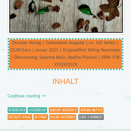
Dressler Verlag | Gebundene Ausgabe | ca. 432 Seiten |
22,00 Euro | Januar 2021 | Originaltitel: Killing November
| Übersetzung: Susanne Klein, Nadine Püschel | ISBN: 978-
3791501529
INHALT
Continue reading
→
BUCHREIHEN
JUGENDBUCH
ACADEMY ABSCONDITI
ADRIANA MATHER
DRESSLER VERLAG
INTERNAT
KILLING NOVEMBER
LEAVE A COMMENT