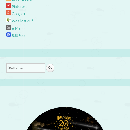
Pinterest
Google+
Was liest du?
e-Mail
RSS Feed
Search