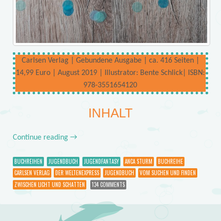
Carlsen Verlag | Gebundene Ausgabe | ca. 416 Seiten |
14,99 Euro | August 2019 | Illustrator: Bente Schlick| ISBN:
978-3551654120
INHALT
Continue reading
→
BUCHREIHEN
JUGENDBUCH
JUGENDFANTASY
ANCA STURM
BUCHREIHE
CARLSEN VERLAG
DER WELTENEXPRESS
JUGENDBUCH
VOM SUCHEN UND FINDEN
ZWISCHEN LICHT UND SCHATTEN
134 COMMENTS