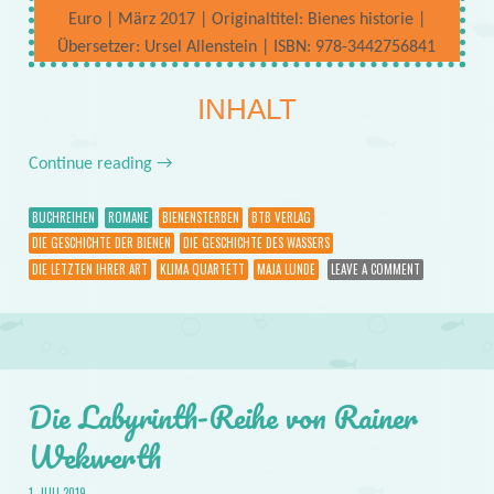
Euro | März 2017 | Originaltitel: Bienes historie |
Übersetzer: Ursel Allenstein | ISBN: 978-3442756841
INHALT
Continue reading
→
BUCHREIHEN
ROMANE
BIENENSTERBEN
BTB VERLAG
DIE GESCHICHTE DER BIENEN
DIE GESCHICHTE DES WASSERS
DIE LETZTEN IHRER ART
KLIMA QUARTETT
MAJA LUNDE
LEAVE A COMMENT
Die Labyrinth-Reihe von Rainer
Wekwerth
1. JULI 2019