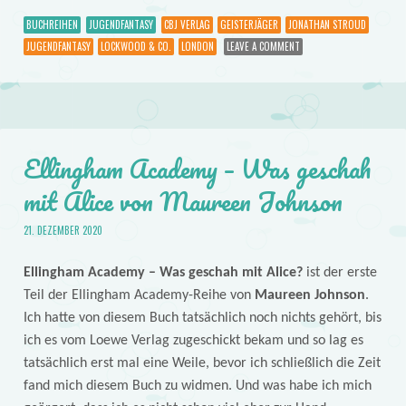
BUCHREIHEN
JUGENDFANTASY
CBJ VERLAG
GEISTERJÄGER
JONATHAN STROUD
JUGENDFANTASY
LOCKWOOD & CO.
LONDON
LEAVE A COMMENT
Ellingham Academy – Was geschah
mit Alice von Maureen Johnson
21. DEZEMBER 2020
Ellingham Academy – Was geschah mit Alice?
ist der erste
Teil der Ellingham Academy-Reihe
von
Maureen Johnson
.
Ich hatte von diesem Buch tatsächlich noch nichts gehört, bis
ich es vom Loewe Verlag zugeschickt bekam und so lag es
tatsächlich erst mal eine Weile, bevor ich schließlich die Zeit
fand mich diesem Buch zu widmen. Und was habe ich mich