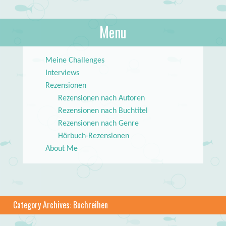
About Books
Menu
lilstar.de
Skip to content
Meine Challenges
Interviews
Rezensionen
Rezensionen nach Autoren
Rezensionen nach Buchtitel
Rezensionen nach Genre
Hörbuch-Rezensionen
About Me
Category Archives:
Buchreihen