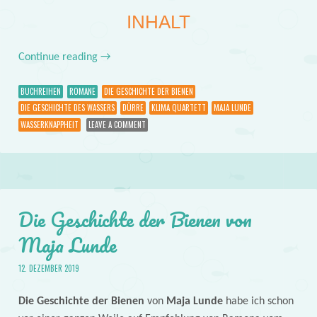
INHALT
Continue reading
→
BUCHREIHEN
ROMANE
DIE GESCHICHTE DER BIENEN
DIE GESCHICHTE DES WASSERS
DÜRRE
KLIMA QUARTETT
MAJA LUNDE
WASSERKNAPPHEIT
LEAVE A COMMENT
Die Geschichte der Bienen von
Maja Lunde
12. DEZEMBER 2019
Die Geschichte der Bienen
von
Maja Lunde
habe ich schon