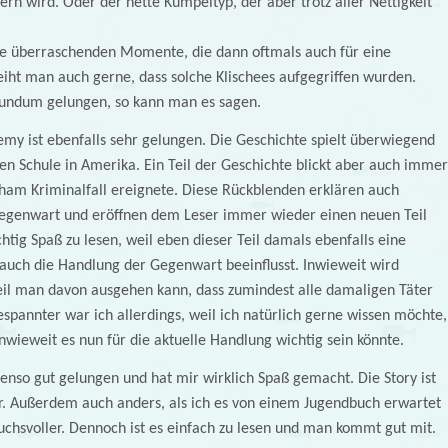
rn wird. Oder der nette Kumpeltyp, der aber trotz aller Nettigkeit
re überraschenden Momente, die dann oftmals auch für eine
eiht man auch gerne, dass solche Klischees aufgegriffen wurden.
 rundum gelungen, so kann man es sagen.
my ist ebenfalls sehr gelungen. Die Geschichte spielt überwiegend
iven Schule in Amerika. Ein Teil der Geschichte blickt aber auch immer
ingham Kriminalfall ereignete. Diese Rückblenden erklären auch
Gegenwart und eröffnen dem Leser immer wieder einen neuen Teil
htig Spaß zu lesen, weil eben dieser Teil damals ebenfalls eine
auch die Handlung der Gegenwart beeinflusst. Inwieweit wird
weil man davon ausgehen kann, dass zumindest alle damaligen Täter
spannter war ich allerdings, weil ich natürlich gerne wissen möchte,
wieweit es nun für die aktuelle Handlung wichtig sein könnte.
benso gut gelungen und hat mir wirklich Spaß gemacht. Die Story ist
ar. Außerdem auch anders, als ich es von einem Jugendbuch erwartet
chsvoller. Dennoch ist es einfach zu lesen und man kommt gut mit.