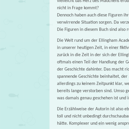
vielleicht das Herz des Mädchens erobe
nicht in Frage kommt?
Dennoch haben auch diese Figuren ih
verwirrende Situation sorgen. Da verz
Die Figuren in diesem Buch sind also
Die Welt rund um der Ellingham Acade
in unserer heutigen Zeit, in einer fikt
zurück in die Zeit in der sich der Ell
oftmals einen Teil der Handlung der 
der Geschichte dahinter. Das macht ric
spannende Geschichte beinhaltet, der 
allerdings zu keinem Zeitpunkt klar, 
bereits lange verstorben sind. Umso ge
was damals genau geschehen ist und in
Die Erzählweise der Autorin ist also e
toll und nicht unbedingt durchschaub
hätte. Komplexer und ein wenig anspru