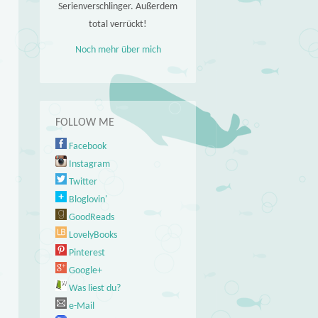
Serienverschlinger. Außerdem
total verrückt!
Noch mehr über mich
FOLLOW ME
Facebook
Instagram
Twitter
Bloglovin'
GoodReads
LovelyBooks
Pinterest
Google+
Was liest du?
e-Mail