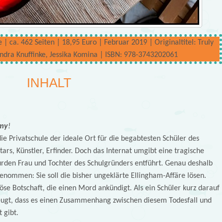
ca. 462 Seiten | 18,95 Euro | Februar 2019 | Originaltitel: Truly
andra Knuffinke, Jessika Komina | ISBN: 978-3743202061
INHALT
my
!
ie Privatschule der ideale Ort für die begabtesten Schüler des
ars, Künstler, Erfinder. Doch das Internat umgibt eine tragische
urden Frau und Tochter des Schulgründers entführt. Genau deshalb
enommen: Sie soll die bisher ungeklärte Ellingham-Affäre lösen.
öse Botschaft, die einen Mord ankündigt. Als ein Schüler kurz darauf
rzeugt, dass es einen Zusammenhang zwischen diesem Todesfall und
 gibt.