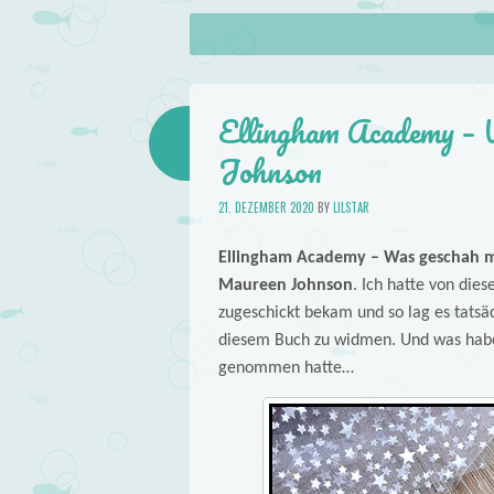
About
Skip to content
Menu
lilstar.de
Books
Ellingham Academy – 
Johnson
21. DEZEMBER 2020
BY
LILSTAR
Ellingham Academy – Was geschah mi
Maureen Johnson
. Ich hatte von die
zugeschickt bekam und so lag es tatsäc
diesem Buch zu widmen. Und was habe i
genommen hatte…