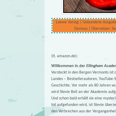
Loewe Verlag | Gebundene Ausgabe | 
Devious | Übersetzer: S
(lt. amazon.de):
Willkommen in der
Ellingham Acade
Versteckt in den Bergen Vermonts ist d
Landes – Bestsellerautoren, YouTube-St
Geschichte. Vor mehr als 80 Jahren w
wird Stevie Bell an der Akademie aufg
Und schon bald erhält sie eine mysteri
tot aufgefunden wird, ist Stevie übe
den Verbrechen aus der Vergangenheit