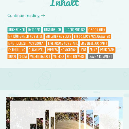
Inhalt
Continue reading
→
BUCHREIHEN
DYSTOPIE
JUGENDBUCH
JUGENDFANTASY
E-BOOK ONLY
EIN KÖNIGREICH AUS SEIDE
EIN LEBEN AUS GLAS
EIN SCHLOSS AUS ALABASTER
EINE HOCHZEIT AUS BROKAT
EINE KRONE AUS STAHL
EINE LIEBE AUS SAMT
ENTHÜLLUNG
GLASKUPPEL
IMPRESS
KÖNIGREICH
LIEBE
PRINZ
PRINZESSIN
ROYAL
SHOW
VALENTINA FAST
VITERRA
WETTBEWERB
LEAVE A COMMENT
Post navigation