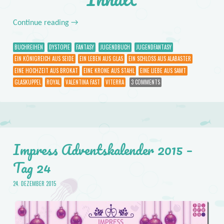
Continue reading
→
BUCHREIHEN
DYSTOPIE
FANTASY
JUGENDBUCH
JUGENDFANTASY
EIN KÖNIGREICH AUS SEIDE
EIN LEBEN AUS GLAS
EIN SCHLOSS AUS ALABASTER
EINE HOCHZEIT AUS BROKAT
EINE KRONE AUS STAHL
EINE LIEBE AUS SAMT
GLASKUPPEL
ROYAL
VALENTINA FAST
VITERRA
3 COMMENTS
Impress Adventskalender 2015 –
Tag 24
24. DEZEMBER 2015