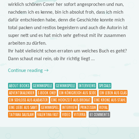
wirklich schönen Cover her sofort angesprochen und nun,
nachdem ich es kenne, bin ich absolut froh, dass ich mich
dafür entschieden habe, denn die Geschichte konnte mich
total packen und restlos begeistern und auch die Autorin ist
super nett und es hat mich sehr gefreut mit ihr zusammen
arbeiten zu dürfen.
Ihr habt vielleicht schon erraten um welches Buch es geht?
Dann schaut mal rein, ob ihr richtig liegt …
Continue reading
→
ABOUT BOOKS
GEWINNSPIELE
GEWINNSPIELE
INTERVIEWS
SPECIALS
ADVENTSKALENDER
E-BOOK ONLY
EIN KÖNIGREICH AUS SEIDE
EIN LEBEN AUS GLAS
EIN SCHLOSS AUS ALABASTER
EINE HOCHZEIT AUS BROKAT
EINE KRONE AUS STAHL
EINE LIEBE AUS SAMT
GEWINNSPIEL
INTERVIEW
PRINZESSIN
ROYAL
TATYANA SALISLAW
VALENTINA FAST
VIDEO
VITERRA
61 COMMENTS