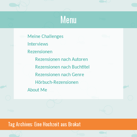
About Books
Menu
lilstar.de
Skip to content
Meine Challenges
Interviews
Rezensionen
Rezensionen nach Autoren
Rezensionen nach Buchtitel
Rezensionen nach Genre
Hörbuch-Rezensionen
About Me
Tag Archives:
Eine Hochzeit aus Brokat