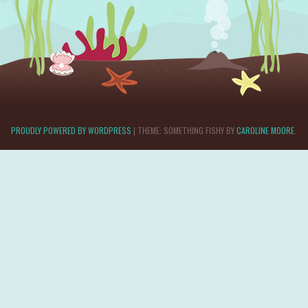
PROUDLY POWERED BY WORDPRESS
|
THEME: SOMETHING FISHY BY
CAROLINE MOORE
.