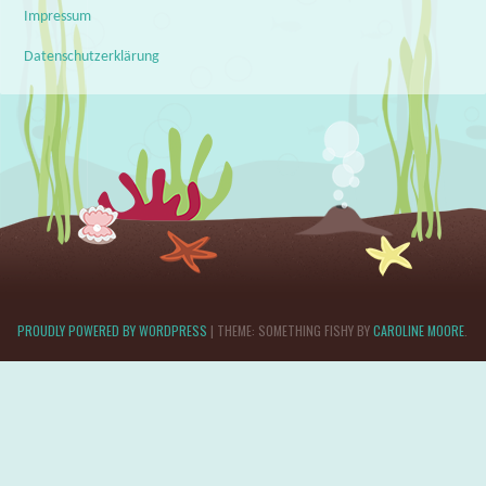
Impressum
Datenschutzerklärung
PROUDLY POWERED BY WORDPRESS
|
THEME: SOMETHING FISHY BY
CAROLINE MOORE
.