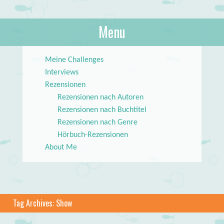
About Books
Menu
lilstar.de
Skip to content
Meine Challenges
Interviews
Rezensionen
Rezensionen nach Autoren
Rezensionen nach Buchtitel
Rezensionen nach Genre
Hörbuch-Rezensionen
About Me
Tag Archives:
Show