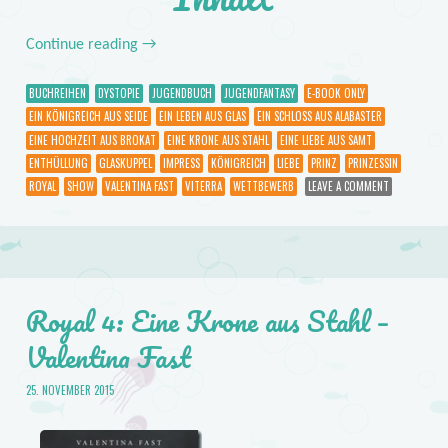
Continue reading
→
BUCHREIHEN
DYSTOPIE
JUGENDBUCH
JUGENDFANTASY
E-BOOK ONLY
EIN KÖNIGREICH AUS SEIDE
EIN LEBEN AUS GLAS
EIN SCHLOSS AUS ALABASTER
EINE HOCHZEIT AUS BROKAT
EINE KRONE AUS STAHL
EINE LIEBE AUS SAMT
ENTHÜLLUNG
GLASKUPPEL
IMPRESS
KÖNIGREICH
LIEBE
PRINZ
PRINZESSIN
ROYAL
SHOW
VALENTINA FAST
VITERRA
WETTBEWERB
LEAVE A COMMENT
Royal 4: Eine Krone aus Stahl –
Valentina Fast
25. NOVEMBER 2015