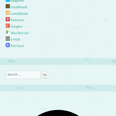
Bloglovin'
GoodReads
LovelyBooks
Pinterest
Google+
Was liest du?
e-Mail
RSS Feed
Search