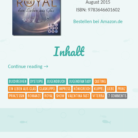
August 2015
ISBN: 9783646601602
Bestellen bei Amazon.de
Inhalt
Continue reading
→
BUCHREIHEN
DYSTOPIE
JUGENDBUCH
JUGENDFANTASY
CASTING
EIN LEBEN AUS GLAS
GLASKUPPEL
IMPRESS
KÖNIGREICH
KUPPEL
LIEBE
PRINZ
PRINZESSIN
ROMANZE
ROYAL
SHOW
VALENTINA FAST
VITERRA
7 COMMENTS
Post navigation