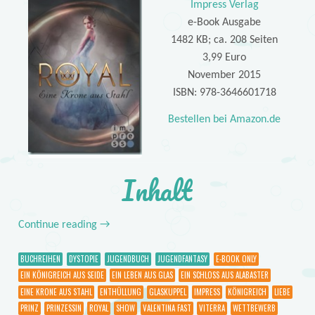
Impress Verlag
e-Book Ausgabe
1482 KB; ca. 208 Seiten
3,99 Euro
November 2015
ISBN: 978-3646601718
Bestellen bei Amazon.de
Inhalt
Continue reading
→
BUCHREIHEN
DYSTOPIE
JUGENDBUCH
JUGENDFANTASY
E-BOOK ONLY
EIN KÖNIGREICH AUS SEIDE
EIN LEBEN AUS GLAS
EIN SCHLOSS AUS ALABASTER
EINE KRONE AUS STAHL
ENTHÜLLUNG
GLASKUPPEL
IMPRESS
KÖNIGREICH
LIEBE
PRINZ
PRINZESSIN
ROYAL
SHOW
VALENTINA FAST
VITERRA
WETTBEWERB