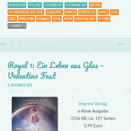
BUCHREIHEN
DYSTOPIE
JUGENDBUCH
JUGENDFANTASY
CASTING
EIN KÖNIGREICH AUS SEIDE
GLASKUPPEL
IMPRESS
KÖNIGREICH
KUPPEL
LIEBE
PRINZ
PRINZESSIN
ROMANZE
ROYAL
SHOW
VALENTINA FAST
VITERRA
5 COMMENTS
Royal 1: Ein Leben aus Glas –
Valentina Fast
9. NOVEMBER 2015
Impress Verlag
e-Book Ausgabe
1556 KB; ca. 197 Seiten
3,99 Euro