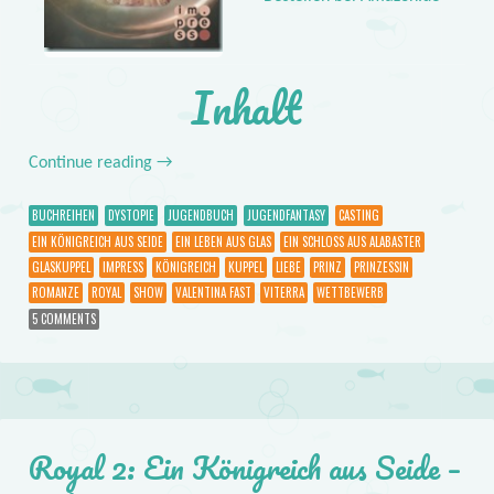
Inhalt
Continue reading
→
BUCHREIHEN
DYSTOPIE
JUGENDBUCH
JUGENDFANTASY
CASTING
EIN KÖNIGREICH AUS SEIDE
EIN LEBEN AUS GLAS
EIN SCHLOSS AUS ALABASTER
GLASKUPPEL
IMPRESS
KÖNIGREICH
KUPPEL
LIEBE
PRINZ
PRINZESSIN
ROMANZE
ROYAL
SHOW
VALENTINA FAST
VITERRA
WETTBEWERB
5 COMMENTS
Royal 2: Ein Königreich aus Seide –