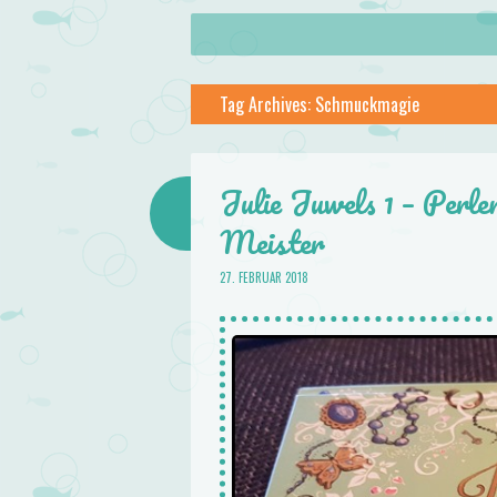
About
Skip to content
Menu
lilstar.de
Tag Archives:
Schmuckmagie
Books
Julie Juwels 1 – Perl
Meister
27. FEBRUAR 2018