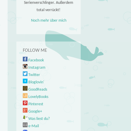
Serienverschlinger. Außerdem
total verrückt!
Noch mehr über mich
FOLLOW ME
Facebook
Instagram
Twitter
Bloglovin'
GoodReads
LovelyBooks
Pinterest
Google+
Was liest du?
e-Mail