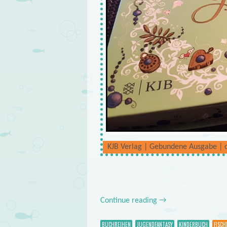
KJB Verlag | Gebundene Ausgabe | c
Continue reading
→
BUCHREIHEN
JUGENDFANTASY
KINDERBUCH
FISCH