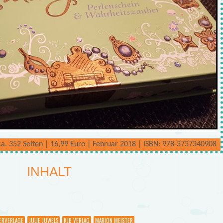
a. 352 Seiten | 16,99 Euro | Februar 2018 | ISBN: 978-3737340908
INHALT
ERVERLAGE
JULIE JUWELS
KJB VERLAG
MARION MEISTER