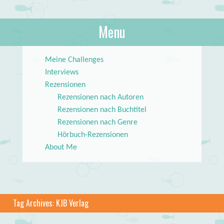
About Books
Menu
lilstar.de
Skip to content
Meine Challenges
Interviews
Rezensionen
Rezensionen nach Autoren
Rezensionen nach Buchtitel
Rezensionen nach Genre
Hörbuch-Rezensionen
About Me
Tag Archives:
KJB Verlag