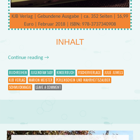
KJB Verlag | Gebundene Ausgabe | ca. 352 Seiten | 16,99
Euro | Februar 2018 | ISBN: 978-3737340908
INHALT
Continue reading
→
BUCHREIHEN
JUGENDFANTASY
KINDERBUCH
FISCHERVERLAGE
JULIE JUWELS
KJB VERLAG
MARION MEISTER
PERLENSCHEIN UND WAHRHEITSZAUBER
SCHMUCKMAGIE
LEAVE A COMMENT
Post navigation