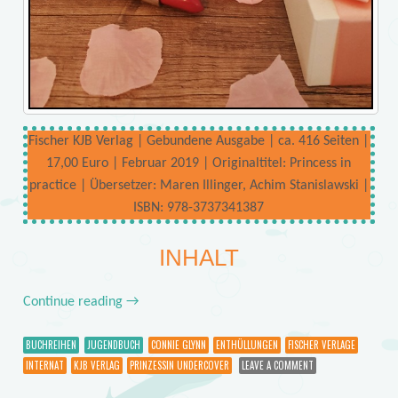
Fischer KJB Verlag | Gebundene Ausgabe | ca. 416 Seiten |
17,00 Euro | Februar 2019 | Originaltitel: Princess in
practice | Übersetzer: Maren Illinger, Achim Stanislawski |
ISBN: 978-3737341387
INHALT
Continue reading
→
BUCHREIHEN
JUGENDBUCH
CONNIE GLYNN
ENTHÜLLUNGEN
FISCHER VERLAGE
INTERNAT
KJB VERLAG
PRINZESSIN UNDERCOVER
LEAVE A COMMENT