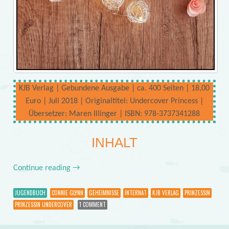
KJB Verlag | Gebundene Ausgabe | ca. 400 Seiten | 18,00
Euro | Juli 2018 | Originaltitel: Undercover Princess |
Übersetzer: Maren Illinger | ISBN: 978-3737341288
INHALT
Continue reading
→
JUGENDBUCH
CONNIE GLYNN
GEHEIMNISSE
INTERNAT
KJB VERLAG
PRINZESSIN
PRINZESSIN UNDERCOVER
1 COMMENT