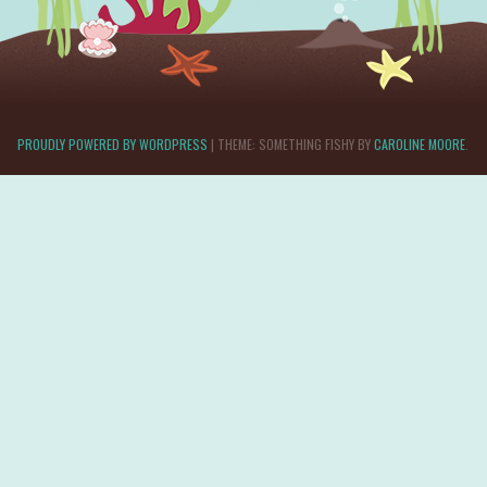
PROUDLY POWERED BY WORDPRESS
|
THEME: SOMETHING FISHY BY
CAROLINE MOORE
.