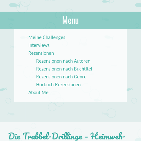
About Books
Menu
lilstar.de
Skip to content
Meine Challenges
Interviews
Rezensionen
Rezensionen nach Autoren
Rezensionen nach Buchtitel
Rezensionen nach Genre
Hörbuch-Rezensionen
About Me
Die Trabbel-Drillinge – Heimweh-