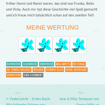
früher Hanni und Nanni waren, das sind nun Franka, Bella
und Vicky. Auch mir hat diese Geschichte viel Spaß gemacht
und ich freue mich tatsächlich schon auf den zweiten Teil!
MEINE WERTUNG
BUCHREIHEN
JUGENDBUCH
KINDERBUCH
ANJA JANOTTA
CBJ VERLAG
DIE TRABBEL-DRILLINGE
DRILLINGE
HEIMWEH-BLUES
HEISSE SCHOKOLADE
SCHWESTERN
LEAVE A COMMENT
←
FederLeicht – Erstes Buch:
Jane & Miss Tennyson von