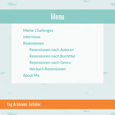
About Books
Menu
lilstar.de
Skip to content
Meine Challenges
Interviews
Rezensionen
Rezensionen nach Autoren
Rezensionen nach Buchtitel
Rezensionen nach Genre
Hörbuch-Rezensionen
About Me
Tag Archives:
Schüler