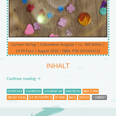
Carlsen Verlag | Gebundene Ausgabe | ca. 368 Seiten |
14,99 Euro | August 2018 | ISBN: 978-3551654113
INHALT
Continue reading
→
BUCHREIHEN
JUGENDBUCH
JUGENDFANTASY
KINDERBUCH
ANCA STURM
CARLSEN VERLAG
DER WELTENEXPRESS
INTERNAT
MAGIE
SCHÜLER
1 COMMENT