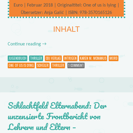
Euro | Februar 2018 | Originaltitel: One of us is lying |
Übersetzer: Anja Galić | ISBN: 978-3570165126
INHALT
Continue reading
→
JUGENDBUCH
THRILLER
CBJ VERLAG
INTRIGEN
KAREN M. MCMANUS
MORD
ONE OF US IS LYING
SCHÜLER
THRILLER
1 COMMENT
Schlachtfeld Elternabend: Der
unzensierte Frontbericht von
Lehrern und Eltern –