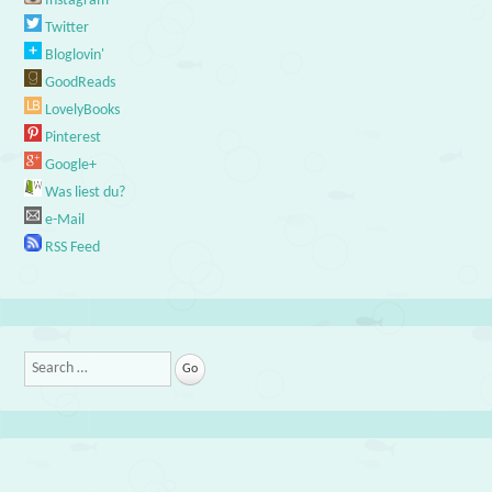
Instagram
Twitter
Bloglovin'
GoodReads
LovelyBooks
Pinterest
Google+
Was liest du?
e-Mail
RSS Feed
Search