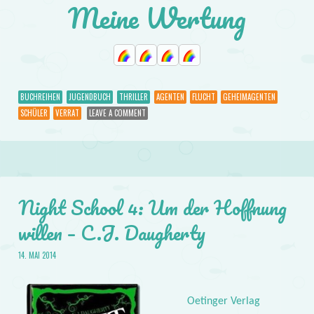
Meine Wertung
BUCHREIHEN
JUGENDBUCH
THRILLER
AGENTEN
FLUCHT
GEHEIMAGENTEN
SCHÜLER
VERRAT
LEAVE A COMMENT
Night School 4: Um der Hoffnung
willen – C.J. Daugherty
14. MAI 2014
Oetinger Verlag