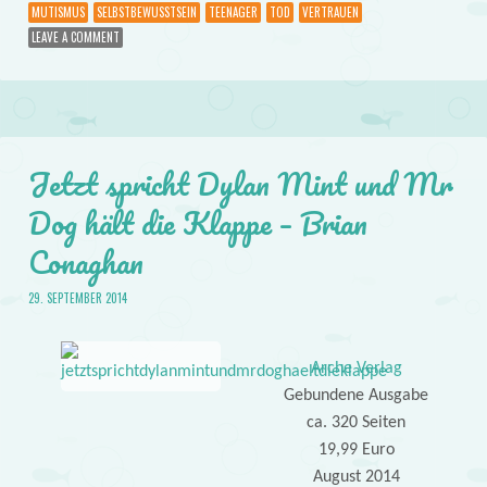
MUTISMUS
SELBSTBEWUSSTSEIN
TEENAGER
TOD
VERTRAUEN
LEAVE A COMMENT
Jetzt spricht Dylan Mint und Mr
Dog hält die Klappe – Brian
Conaghan
29. SEPTEMBER 2014
Arche Verlag
Gebundene Ausgabe
ca. 320 Seiten
19,99 Euro
August 2014