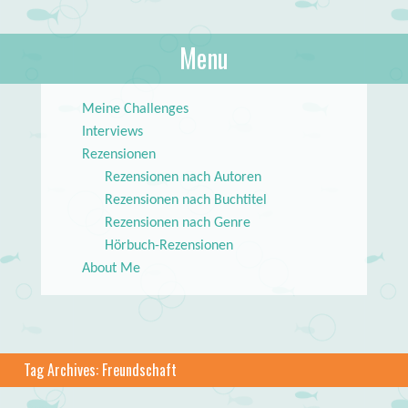
About Books
Menu
lilstar.de
Skip to content
Meine Challenges
Interviews
Rezensionen
Rezensionen nach Autoren
Rezensionen nach Buchtitel
Rezensionen nach Genre
Hörbuch-Rezensionen
About Me
Tag Archives:
Freundschaft