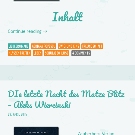
Inhalt
Continue reading
→
LIEBESROMANE
ADRIANA POPESCU
EWIG UND EINS
FREUNDSCHAFT
KLASSENTREFFEN
LEBEN
SCHULABSCHLUSS
4 COMMENTS
DIe letzte Nacht des Matze Blitz
– Aleks Wiercinski
29. APRIL 2015
Zauberberg Verlag