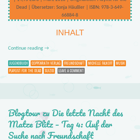
Dead | Übersetzer: Sonja Häußler | ISBN: 978-3-649-
66884-8
INHALT
Continue reading
→
JUGENDBUCH
COPPENRATH VERLAG
FREUNDSCHAFT
MICHELLE FALKOFF
MUSIK
PLAYLIST FOR THE DEAD
SUIZID
LEAVE A COMMENT
Blogtour zu Die letzte Nacht des
Matze Blitz – Tag 4: Auf der
Suche nach Freundschaft