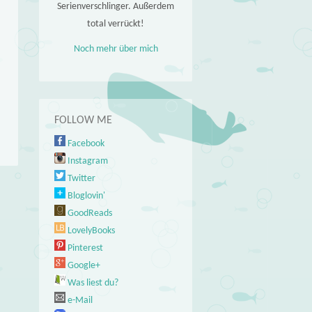
Serienverschlinger. Außerdem
total verrückt!
Noch mehr über mich
FOLLOW ME
Facebook
Instagram
Twitter
Bloglovin'
GoodReads
LovelyBooks
Pinterest
Google+
Was liest du?
e-Mail