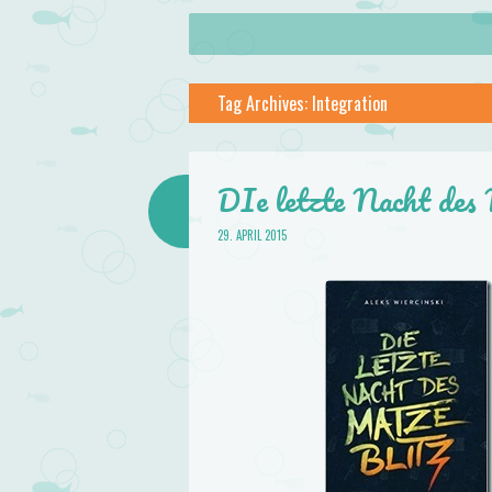
About
Skip to content
Menu
lilstar.de
Tag Archives:
Integration
Books
DIe letzte Nacht des 
29. APRIL 2015