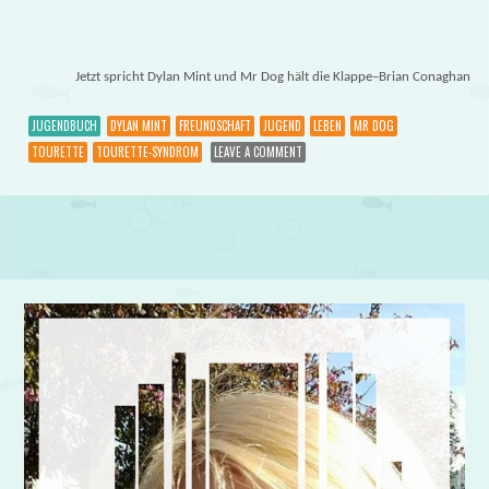
Jetzt spricht Dylan Mint und Mr Dog hält die Klappe–Brian Conaghan
JUGENDBUCH
DYLAN MINT
FREUNDSCHAFT
JUGEND
LEBEN
MR DOG
TOURETTE
TOURETTE-SYNDROM
LEAVE A COMMENT
Post navigation