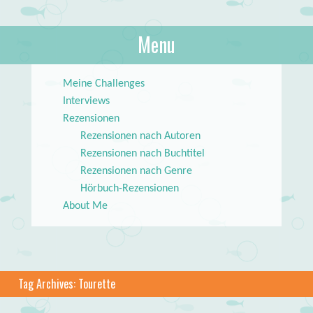
About Books
Menu
lilstar.de
Skip to content
Meine Challenges
Interviews
Rezensionen
Rezensionen nach Autoren
Rezensionen nach Buchtitel
Rezensionen nach Genre
Hörbuch-Rezensionen
About Me
Tag Archives:
Tourette