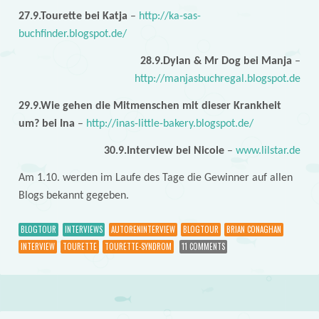
27.9.Tourette bei Katja
–
http://ka-sas-
buchfinder.blogspot.de/
28.9.Dylan & Mr Dog bei Manja
–
http://manjasbuchregal.blogspot.de
29.9.Wie gehen die Mitmenschen mit dieser Krankheit
um? bei Ina
–
http://inas-little-bakery.blogspot.de/
30.9.Interview bei Nicole
–
www.lilstar.de
Am 1.10. werden im Laufe des Tage die Gewinner auf allen
Blogs bekannt gegeben.
BLOGTOUR
INTERVIEWS
AUTORENINTERVIEW
BLOGTOUR
BRIAN CONAGHAN
INTERVIEW
TOURETTE
TOURETTE-SYNDROM
11 COMMENTS