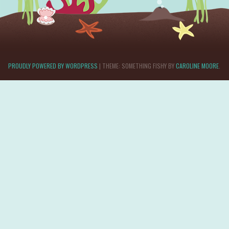
PROUDLY POWERED BY WORDPRESS
|
THEME: SOMETHING FISHY BY
CAROLINE MOORE
.