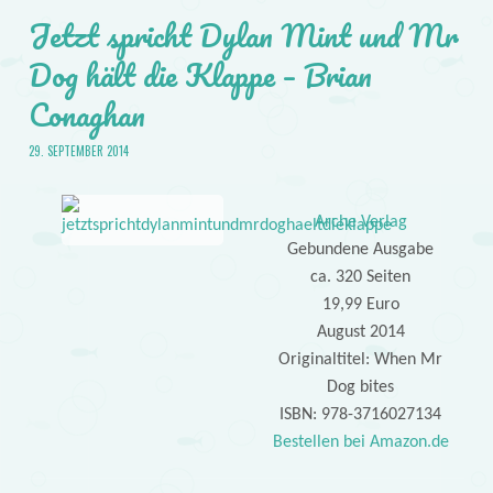
Jetzt spricht Dylan Mint und Mr
Dog hält die Klappe – Brian
Conaghan
29. SEPTEMBER 2014
Arche Verlag
Gebundene Ausgabe
ca. 320 Seiten
19,99 Euro
August 2014
Originaltitel: When Mr
Dog bites
ISBN: 978-3716027134
Bestellen bei Amazon.de