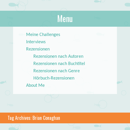
About Books
Menu
lilstar.de
Skip to content
Meine Challenges
Interviews
Rezensionen
Rezensionen nach Autoren
Rezensionen nach Buchtitel
Rezensionen nach Genre
Hörbuch-Rezensionen
About Me
Tag Archives:
Brian Conaghan