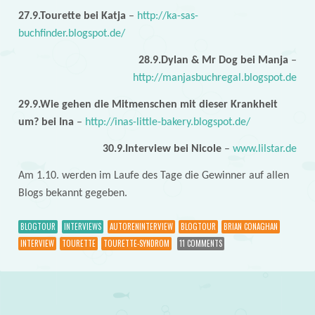
27.9.Tourette bei Katja
–
http://ka-sas-
buchfinder.blogspot.de/
28.9.Dylan & Mr Dog bei Manja
–
http://manjasbuchregal.blogspot.de
29.9.Wie gehen die Mitmenschen mit dieser Krankheit
um? bei Ina
–
http://inas-little-bakery.blogspot.de/
30.9.Interview bei Nicole
–
www.lilstar.de
Am 1.10. werden im Laufe des Tage die Gewinner auf allen
Blogs bekannt gegeben.
BLOGTOUR
INTERVIEWS
AUTORENINTERVIEW
BLOGTOUR
BRIAN CONAGHAN
INTERVIEW
TOURETTE
TOURETTE-SYNDROM
11 COMMENTS