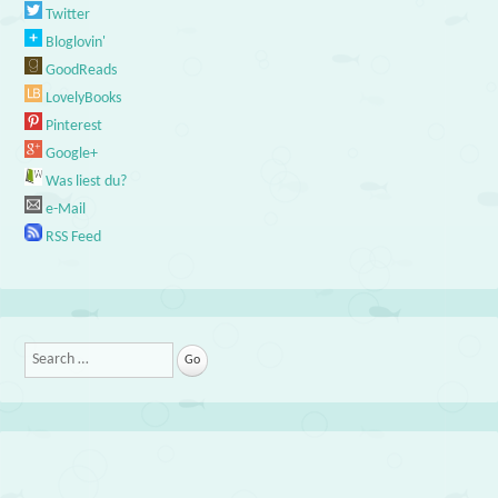
Twitter
Bloglovin'
GoodReads
LovelyBooks
Pinterest
Google+
Was liest du?
e-Mail
RSS Feed
Search