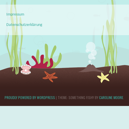
Impressum
Datenschutzerklärung
PROUDLY POWERED BY WORDPRESS
|
THEME: SOMETHING FISHY BY
CAROLINE MOORE
.