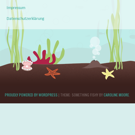
Impressum
Datenschutzerklärung
PROUDLY POWERED BY WORDPRESS
|
THEME: SOMETHING FISHY BY
CAROLINE MOORE
.