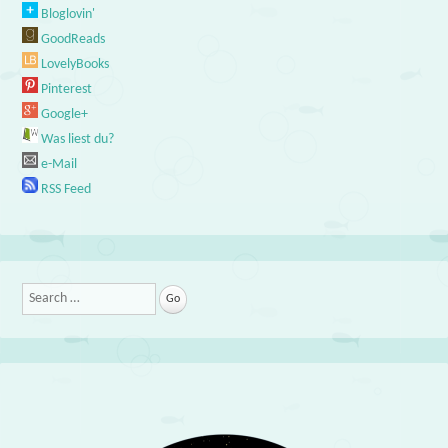
Bloglovin'
GoodReads
LovelyBooks
Pinterest
Google+
Was liest du?
e-Mail
RSS Feed
Search