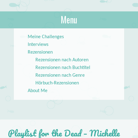
About Books
Menu
lilstar.de
Skip to content
Meine Challenges
Interviews
Rezensionen
Rezensionen nach Autoren
Rezensionen nach Buchtitel
Rezensionen nach Genre
Hörbuch-Rezensionen
About Me
Playlist for the Dead – Michelle