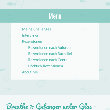
About Books
Menu
lilstar.de
Skip to content
Meine Challenges
Interviews
Rezensionen
Rezensionen nach Autoren
Rezensionen nach Buchtitel
Rezensionen nach Genre
Hörbuch-Rezensionen
About Me
Breathe 1: Gefangen unter Glas –