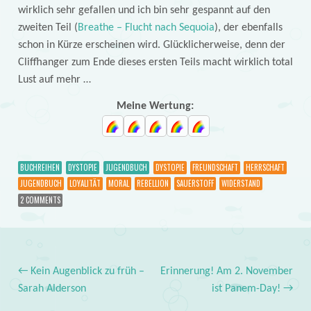
wirklich sehr gefallen und ich bin sehr gespannt auf den
zweiten Teil (
Breathe – Flucht nach Sequoia
), der ebenfalls
schon in Kürze erscheinen wird. Glücklicherweise, denn der
Cliffhanger zum Ende dieses ersten Teils macht wirklich total
Lust auf mehr …
Meine Wertung:
BUCHREIHEN
DYSTOPIE
JUGENDBUCH
DYSTOPIE
FREUNDSCHAFT
HERRSCHAFT
JUGENDBUCH
LOYALITÄT
MORAL
REBELLION
SAUERSTOFF
WIDERSTAND
2 COMMENTS
←
Kein Augenblick zu früh –
Erinnerung! Am 2. November
Post navigation
Sarah Alderson
ist Panem-Day!
→