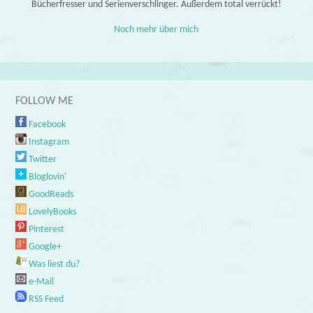
Bücherfresser und Serienverschlinger. Außerdem total verrückt!
Noch mehr über mich
FOLLOW ME
Facebook
Instagram
Twitter
Bloglovin'
GoodReads
LovelyBooks
Pinterest
Google+
Was liest du?
e-Mail
RSS Feed