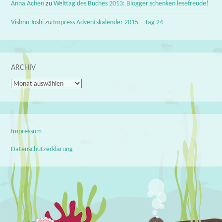
Anna Achen
zu
Welttag des Buches 2013: Blogger schenken lesefreude!
Vishnu Joshi
zu
Impress Adventskalender 2015 – Tag 24
ARCHIV
Archiv
Impressum
Datenschutzerklärung