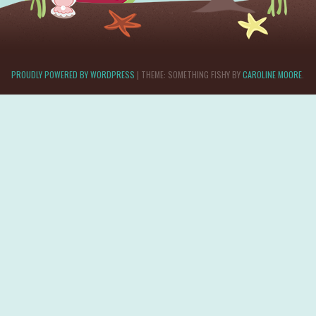
PROUDLY POWERED BY WORDPRESS
|
THEME: SOMETHING FISHY BY
CAROLINE MOORE
.