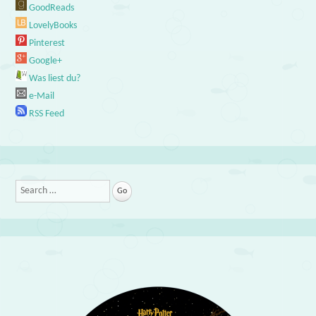
GoodReads
LovelyBooks
Pinterest
Google+
Was liest du?
e-Mail
RSS Feed
Search