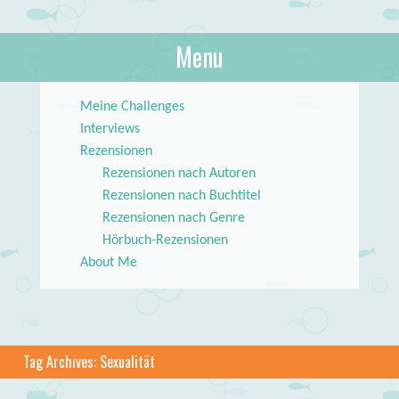
About Books
Menu
lilstar.de
Skip to content
Meine Challenges
Interviews
Rezensionen
Rezensionen nach Autoren
Rezensionen nach Buchtitel
Rezensionen nach Genre
Hörbuch-Rezensionen
About Me
Tag Archives:
Sexualität