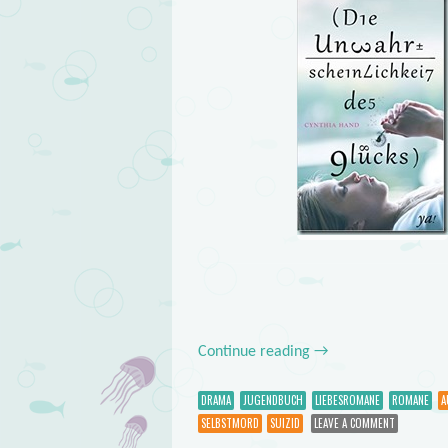
Continue reading
→
DRAMA
JUGENDBUCH
LIEBESROMANE
ROMANE
A
SELBSTMORD
SUIZID
LEAVE A COMMENT