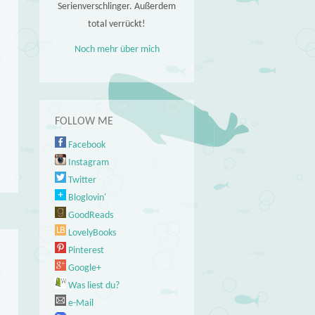
Serienverschlinger. Außerdem
total verrückt!
Noch mehr über mich
FOLLOW ME
Facebook
Instagram
Twitter
Bloglovin'
GoodReads
LovelyBooks
Pinterest
Google+
Was liest du?
e-Mail