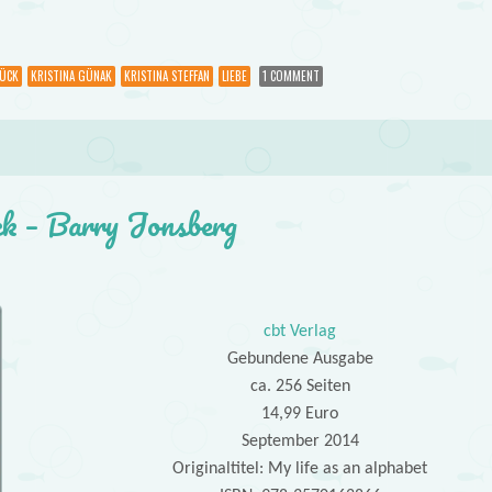
ÜCK
KRISTINA GÜNAK
KRISTINA STEFFAN
LIEBE
1 COMMENT
ck – Barry Jonsberg
cbt Verlag
Gebundene Ausgabe
ca. 256 Seiten
14,99 Euro
September 2014
Originaltitel: My life as an alphabet