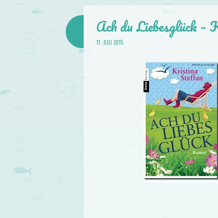
Ach du Liebesglück – K
11. JULI 2015