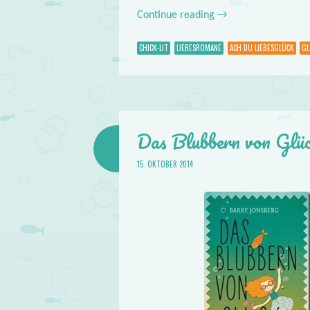
Continue reading
→
CHICK-LIT
LIEBESROMANE
ACH DU LIEBESGLÜCK
GL
Das Blubbern von Glü
15. OKTOBER 2014