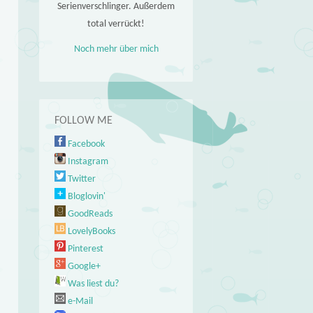
Serienverschlinger. Außerdem
total verrückt!
Noch mehr über mich
FOLLOW ME
Facebook
Instagram
Twitter
Bloglovin'
GoodReads
LovelyBooks
Pinterest
Google+
Was liest du?
e-Mail