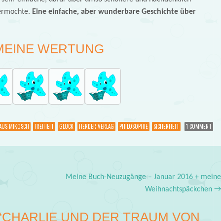
vermochte.
Eine einfache, aber wunderbare Geschichte über
MEINE WERTUNG
AUS MIKOSCH
FREIHEIT
GLÜCK
HERDER VERLAG
PHILOSOPHIE
SICHERHEIT
1 COMMENT
Meine Buch-Neuzugänge – Januar 2016 + mein
Weihnachtspäckchen
“
CHARLIE UND DER TRAUM VON