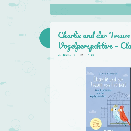
About
Skip to content
Menu
lilstar.de
Books
Charlie und der Traum 
Vogelperspektive – Cl
26. JANUAR 2016
BY
LILSTAR