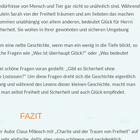
Bedürfnisse von Mensch und Tier gar nicht so unähnlich sind. Während
äulein Sarah von der Freiheit träumen und am liebsten das machen
lkommen unabhängig von allem anderen, bedeutet Glück für Herrn
herheit. Sie wollen in ihrer gewohnten und sicheren Umgebung
m eine nette Geschichte, wenn man ein wenig in die Tiefe blickt, so
sche Fragen wie „Was ist überhaupt Glück?“ oder „Was bedeutet
 schöne Fragen voran gestellt: „Gibt es Sicherheit ohne
e Loslassen?“ Um diese Fragen dreht sich die Geschichte eigentlich
ung und während des Lesens dieser kleinen Geschichte, macht man
 man selbst Freiheit und Sicherheit und auch Glück empfindet.
FAZIT
der Autor Claus Mikosch mit „Charlie und der Traum von Freiheit“ auf
h sehr einfache, dafür aber umso schönere und nachdenklich