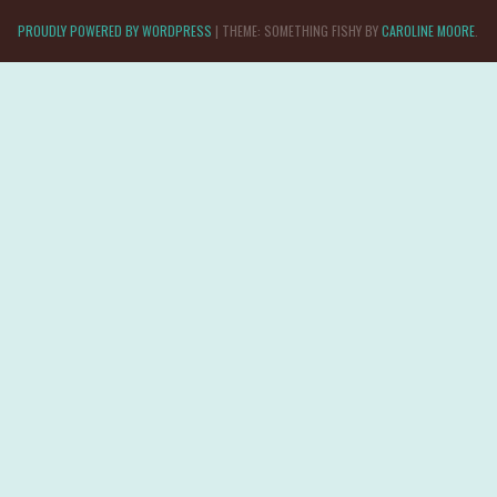
PROUDLY POWERED BY WORDPRESS
|
THEME: SOMETHING FISHY BY
CAROLINE MOORE
.