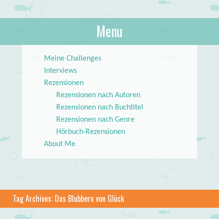
About Books
Menu
lilstar.de
Skip to content
Meine Challenges
Interviews
Rezensionen
Rezensionen nach Autoren
Rezensionen nach Buchtitel
Rezensionen nach Genre
Hörbuch-Rezensionen
About Me
Tag Archives:
Das Blubbern von Glück