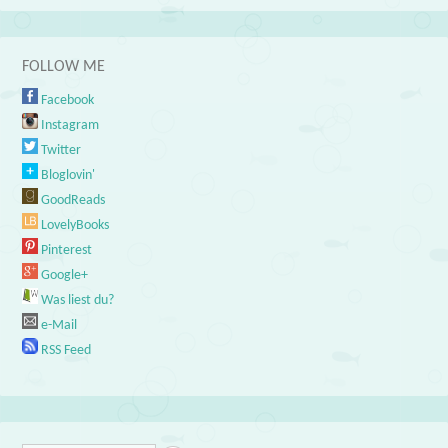
FOLLOW ME
Facebook
Instagram
Twitter
Bloglovin'
GoodReads
LovelyBooks
Pinterest
Google+
Was liest du?
e-Mail
RSS Feed