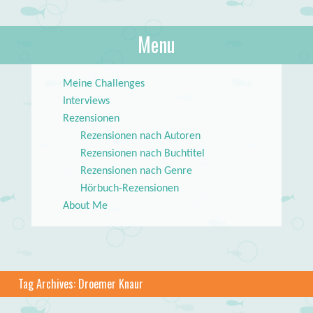
About Books
Menu
lilstar.de
Skip to content
Meine Challenges
Interviews
Rezensionen
Rezensionen nach Autoren
Rezensionen nach Buchtitel
Rezensionen nach Genre
Hörbuch-Rezensionen
About Me
Tag Archives:
Droemer Knaur