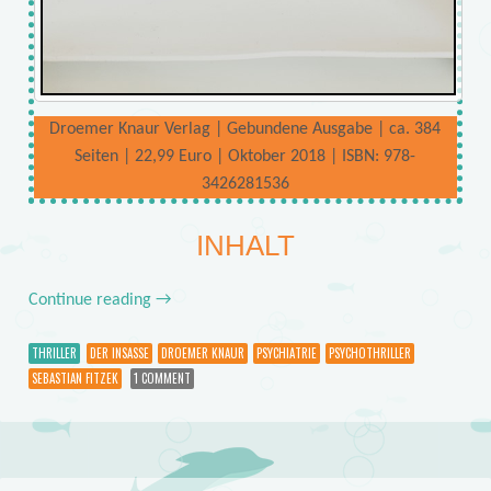
Droemer Knaur Verlag | Gebundene Ausgabe | ca. 384
Seiten | 22,99 Euro | Oktober 2018 | ISBN: 978-
3426281536
INHALT
Continue reading
→
THRILLER
DER INSASSE
DROEMER KNAUR
PSYCHIATRIE
PSYCHOTHRILLER
SEBASTIAN FITZEK
1 COMMENT