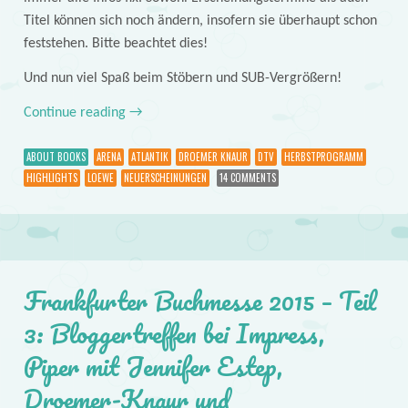
Titel können sich noch ändern, insofern sie überhaupt schon
feststehen. Bitte beachtet dies!
Und nun viel Spaß beim Stöbern und SUB-Vergrößern!
Continue reading
→
ABOUT BOOKS
ARENA
ATLANTIK
DROEMER KNAUR
DTV
HERBSTPROGRAMM
HIGHLIGHTS
LOEWE
NEUERSCHEINUNGEN
14 COMMENTS
Frankfurter Buchmesse 2015 – Teil
3: Bloggertreffen bei Impress,
Piper mit Jennifer Estep,
Droemer-Knaur und