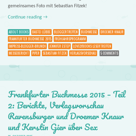
gemeinsames Foto mit Sebastian Fitzek!
Continue reading
→
ABOUT BOOKS
BASTEI LÜBBE
BLOGGERTREFFEN
BUCHMESSE
DROEMER KNAUR
FRANKFURTER BUCHMESSE 2015
FRÜHJAHRSPROGRAMM
IMPRESS-BLOGGER-BRUNCH
JENNIFER ESTEP
LOVELYBOOKS LESERTREFFEN
MESSEBERICHT
PIPER
SEBASTIAN FITZEK
VERLAGSVORSCHAU
5 COMMENTS
Frankfurter Buchmesse 2015 – Teil
2: Berichte, Verlagsvorschau
Ravensburger und Droemer Knaur
und Kerstin Gier über Sex