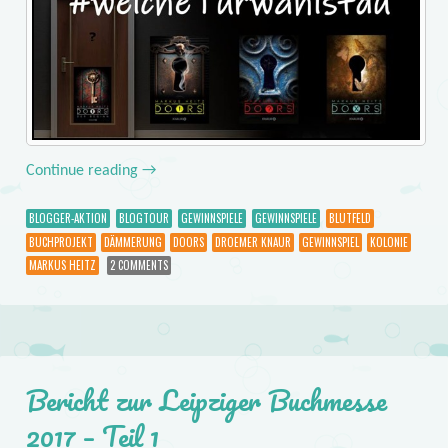
Continue reading
→
BLOGGER-AKTION
BLOGTOUR
GEWINNSPIELE
GEWINNSPIELE
BLUTFELD
BUCHPROJEKT
DÄMMERUNG
DOORS
DROEMER KNAUR
GEWINNSPIEL
KOLONIE
MARKUS HEITZ
2 COMMENTS
Bericht zur Leipziger Buchmesse
2017 – Teil 1