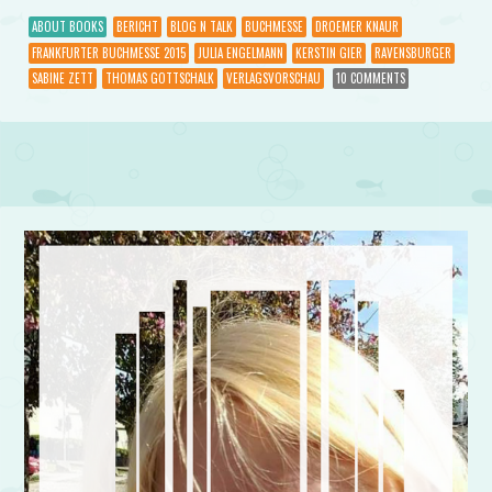
ABOUT BOOKS
BERICHT
BLOG N TALK
BUCHMESSE
DROEMER KNAUR
FRANKFURTER BUCHMESSE 2015
JULIA ENGELMANN
KERSTIN GIER
RAVENSBURGER
SABINE ZETT
THOMAS GOTTSCHALK
VERLAGSVORSCHAU
10 COMMENTS
Post navigation