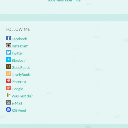
Noch mehr über mich
FOLLOW ME
Facebook
Instagram
Twitter
Bloglovin'
GoodReads
LovelyBooks
Pinterest
Google+
Was liest du?
e-Mail
RSS Feed