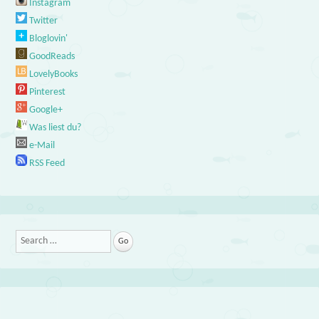
Instagram
Twitter
Bloglovin'
GoodReads
LovelyBooks
Pinterest
Google+
Was liest du?
e-Mail
RSS Feed
Search