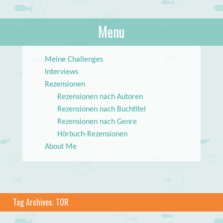
About Books
Menu
lilstar.de
Skip to content
Meine Challenges
Interviews
Rezensionen
Rezensionen nach Autoren
Rezensionen nach Buchtitel
Rezensionen nach Genre
Hörbuch-Rezensionen
About Me
Tag Archives:
TOR