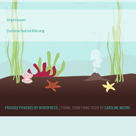
Impressum
Datenschutzerklärung
PROUDLY POWERED BY WORDPRESS
|
THEME: SOMETHING FISHY BY
CAROLINE MOORE
.