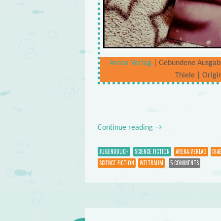
Arena Verlag
| Gebundene Ausgabe |
Thiele | Origi
Continue reading
→
JUGENDBUCH
SCIENCE FICTION
ARENA-VERLAG
DIA
SCIENCE FICTION
WELTRAUM
5 COMMENTS