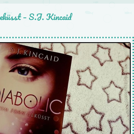
eküsst – S.J. Kincaid