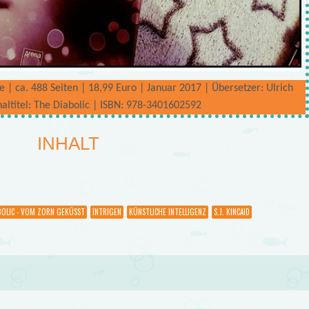
 ca. 488 Seiten | 18,99 Euro | Januar 2017 | Übersetzer: Ulrich
naltitel: The Diabolic | ISBN: 978-3401602592
INHALT
BOLIC - VOM ZORN GEKÜSST
INTRIGEN
KÜNSTLICHE INTELLIGENZ
S.J. KINCAID