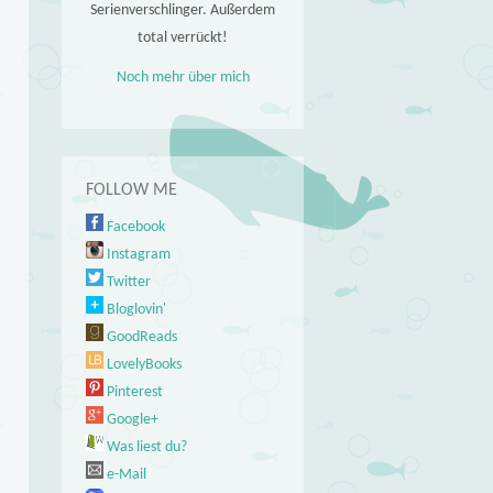
Serienverschlinger. Außerdem
total verrückt!
Noch mehr über mich
FOLLOW ME
Facebook
Instagram
Twitter
Bloglovin'
GoodReads
LovelyBooks
Pinterest
Google+
Was liest du?
e-Mail