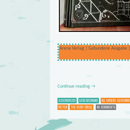
Arena Verlag | Gebundene Ausgabe | c
Continue reading
→
JUGENDBUCH
LIEBESROMANE
ALL UNSERE GEHEIMNI
REITEN
THE RUBY CIRCLE
48 COMMENTS