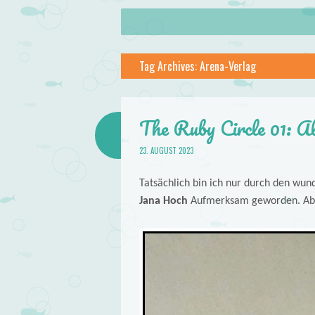
About
Skip to content
Menu
lilstar.de
Tag Archives:
Arena-Verlag
Books
The Ruby Circle 01: A
23. AUGUST 2023
Tatsächlich bin ich nur durch den wu
Jana Hoch
Aufmerksam geworden. Aber