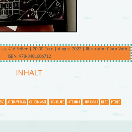
a. 416 Seiten | 20,00 Euro | August 2023 | Illustrator: Clara Vath |
ISBN: 978-3401606712
INHALT
SSE
ARENA-VERLAG
GEHEIMNISSE
HIGHCLARE
INTERNAT
JANA HOCH
LIEBE
PFERDE