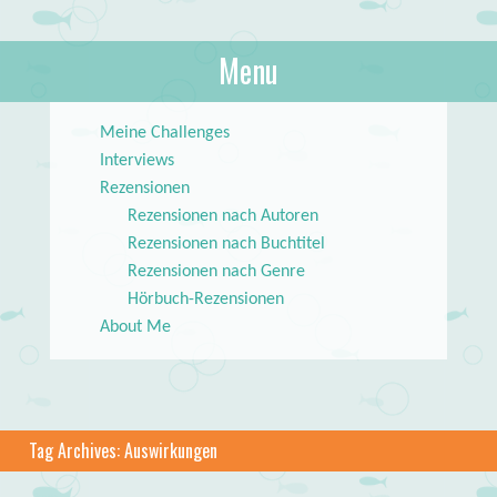
About Books
Menu
lilstar.de
Skip to content
Meine Challenges
Interviews
Rezensionen
Rezensionen nach Autoren
Rezensionen nach Buchtitel
Rezensionen nach Genre
Hörbuch-Rezensionen
About Me
Tag Archives:
Auswirkungen