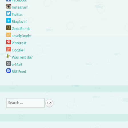
Facebook
Instagram
Twitter
Bloglovin'
GoodReads
LovelyBooks
Pinterest
Google+
Was liest du?
e-Mail
RSS Feed
Search