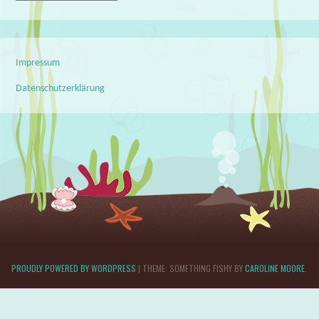
Impressum
Datenschutzerklärung
PROUDLY POWERED BY WORDPRESS
|
THEME: SOMETHING FISHY BY
CAROLINE MOORE
.