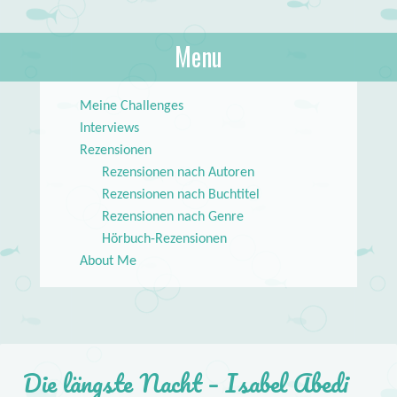
About Books
Menu
lilstar.de
Skip to content
Meine Challenges
Interviews
Rezensionen
Rezensionen nach Autoren
Rezensionen nach Buchtitel
Rezensionen nach Genre
Hörbuch-Rezensionen
About Me
Die längste Nacht – Isabel Abedi