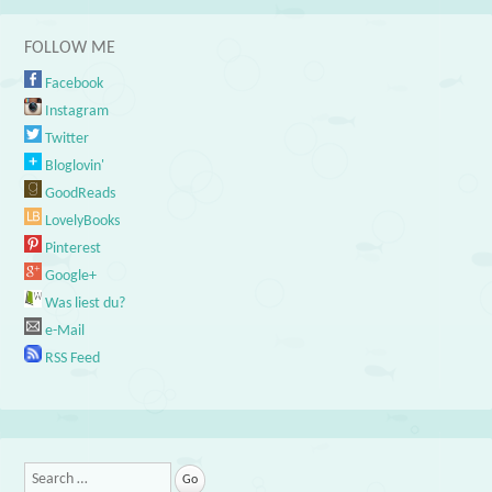
FOLLOW ME
Facebook
Instagram
Twitter
Bloglovin'
GoodReads
LovelyBooks
Pinterest
Google+
Was liest du?
e-Mail
RSS Feed
Search