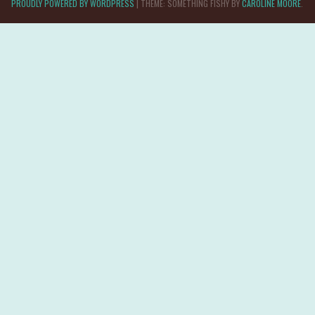
PROUDLY POWERED BY WORDPRESS
|
THEME: SOMETHING FISHY BY
CAROLINE MOORE
.