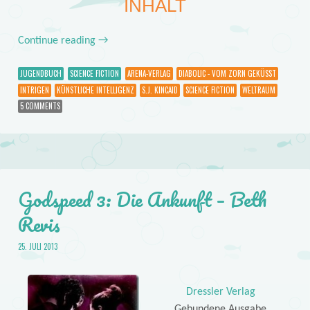
INHALT
Continue reading
→
JUGENDBUCH
SCIENCE FICTION
ARENA-VERLAG
DIABOLIC - VOM ZORN GEKÜSST
INTRIGEN
KÜNSTLICHE INTELLIGENZ
S.J. KINCAID
SCIENCE FICTION
WELTRAUM
5 COMMENTS
Godspeed 3: Die Ankunft – Beth
Revis
25. JULI 2013
Dressler Verlag
Gebundene Ausgabe