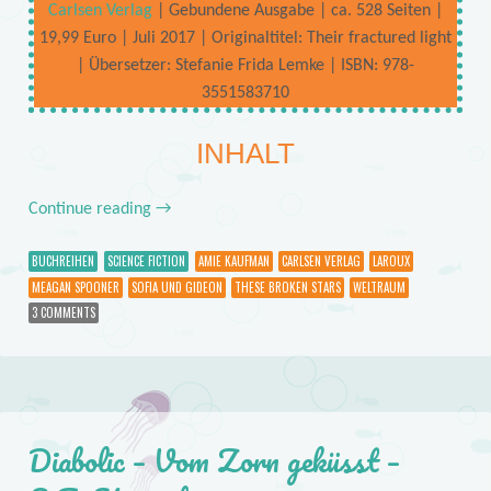
Carlsen Verlag
| Gebundene Ausgabe | ca. 528 Seiten |
19,99 Euro | Juli 2017 | Originaltitel: Their fractured light
| Übersetzer: Stefanie Frida Lemke | ISBN: 978-
3551583710
INHALT
Continue reading
→
BUCHREIHEN
SCIENCE FICTION
AMIE KAUFMAN
CARLSEN VERLAG
LAROUX
MEAGAN SPOONER
SOFIA UND GIDEON
THESE BROKEN STARS
WELTRAUM
3 COMMENTS
Diabolic – Vom Zorn geküsst –