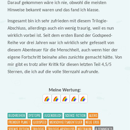
Darauf gekommen wäre ich nie, obwohl die meisten
Hinweise bekannt waren und das fand ich klasse.
Insgesamt bin ich sehr zufrieden mit diesem Trilogie-
Abschluss, allerdings auch ein wenig traurig, weil es nun
wirklich vorbei ist. Seit dem ersten Band der Godspeed-
Reihe vor drei Jahren war ich wirklich sehr gefesselt von
diesem Abenteuer für die Menschheit, auch wenn hier der
eigene Fortschritt beinahe alles zunichte gemacht hätte. Von
mir gibt es trotz aller Kritik für diesen letzten Teil 4,5/5
Sternen, die ich auf die volle Sternzahl aufrunde.
Meine Wertung:
BUCHREIHEN
DYSTOPIE
JUGENDBUCH
SCIENCE FICTION
ALIENS
FREMDER PLANET
GODSPEED
MENSCHHEITSABENTEUER
NEUE ERDE
SCIENCE FICTION
TRILOGIE
TRILOGIE-ABSCHLUSS
WELTRAUM
4 COMMENTS