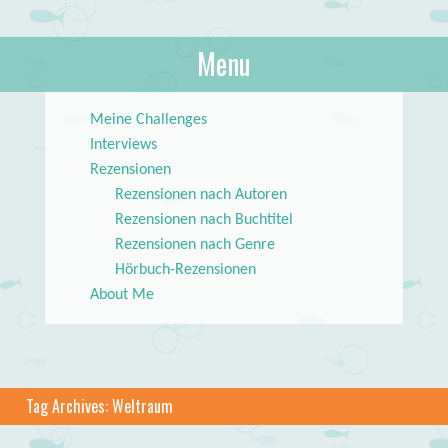
About Books
Menu
lilstar.de
Skip to content
Meine Challenges
Interviews
Rezensionen
Rezensionen nach Autoren
Rezensionen nach Buchtitel
Rezensionen nach Genre
Hörbuch-Rezensionen
About Me
Tag Archives:
Weltraum