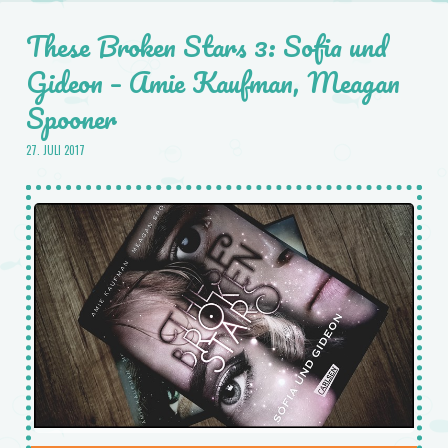
These Broken Stars 3: Sofia und
Gideon – Amie Kaufman, Meagan
Spooner
27. JULI 2017