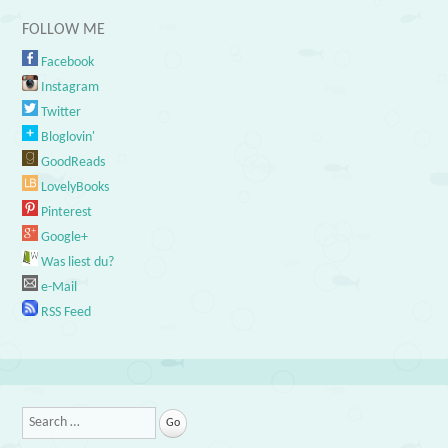
FOLLOW ME
Facebook
Instagram
Twitter
Bloglovin'
GoodReads
LovelyBooks
Pinterest
Google+
Was liest du?
e-Mail
RSS Feed
Search