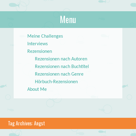
About Books
Menu
lilstar.de
Skip to content
Meine Challenges
Interviews
Rezensionen
Rezensionen nach Autoren
Rezensionen nach Buchtitel
Rezensionen nach Genre
Hörbuch-Rezensionen
About Me
Tag Archives:
Angst