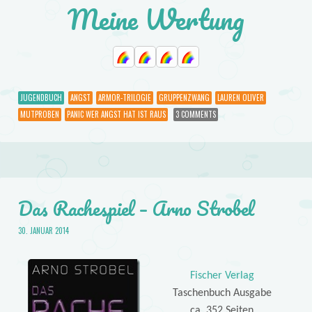
Meine Wertung
JUGENDBUCH
ANGST
ARMOR-TRILOGIE
GRUPPENZWANG
LAUREN OLIVER
MUTPROBEN
PANIC WER ANGST HAT IST RAUS
3 COMMENTS
Das Rachespiel – Arno Strobel
30. JANUAR 2014
Fischer Verlag
Taschenbuch Ausgabe
ca. 352 Seiten