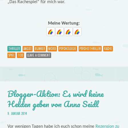
„Das Rachespiel“ für mich war.
Meine Wertung:
THRILLER
ANGST
BUNKER
MORD
PSYCHOLOGIE
PSYCHOTHRILLER
RACHE
SPIEL
TOD
LEAVE A COMMENT
Blogger-Aktion: Es wird keine
Helden geben von Anna Seidl
9. JANUAR 2014
Vor wenigen Tagen habe ich euch schon meine
Rezension zu