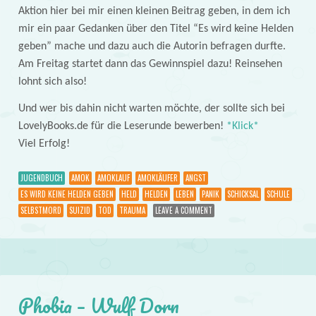
Aktion hier bei mir einen kleinen Beitrag geben, in dem ich
mir ein paar Gedanken über den Titel “Es wird keine Helden
geben” mache und dazu auch die Autorin befragen durfte.
Am Freitag startet dann das Gewinnspiel dazu! Reinsehen
lohnt sich also!
Und wer bis dahin nicht warten möchte, der sollte sich bei
LovelyBooks.de für die Leserunde bewerben!
*Klick*
Viel Erfolg!
JUGENDBUCH
AMOK
AMOKLAUF
AMOKLÄUFER
ANGST
ES WIRD KEINE HELDEN GEBEN
HELD
HELDEN
LEBEN
PANIK
SCHICKSAL
SCHULE
SELBSTMORD
SUIZID
TOD
TRAUMA
LEAVE A COMMENT
Phobia – Wulf Dorn