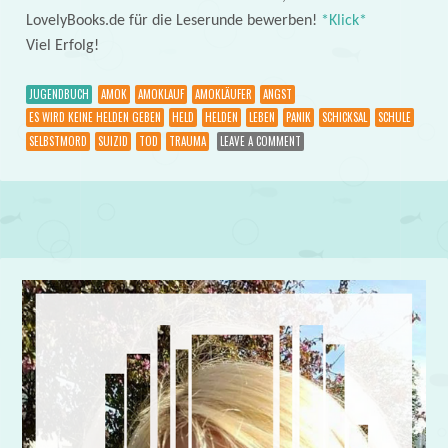
LovelyBooks.de für die Leserunde bewerben!
*Klick*
Viel Erfolg!
JUGENDBUCH
AMOK
AMOKLAUF
AMOKLÄUFER
ANGST
ES WIRD KEINE HELDEN GEBEN
HELD
HELDEN
LEBEN
PANIK
SCHICKSAL
SCHULE
SELBSTMORD
SUIZID
TOD
TRAUMA
LEAVE A COMMENT
Post navigation