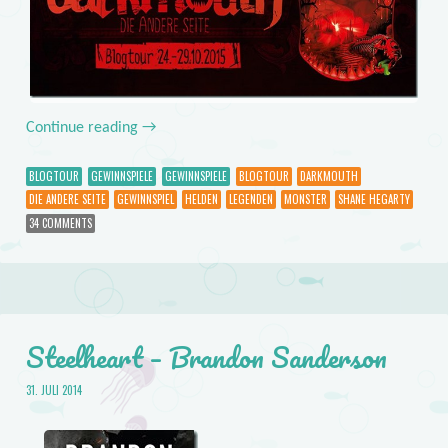
Continue reading
→
BLOGTOUR
GEWINNSPIELE
GEWINNSPIELE
BLOGTOUR
DARKMOUTH
DIE ANDERE SEITE
GEWINNSPIEL
HELDEN
LEGENDEN
MONSTER
SHANE HEGARTY
34 COMMENTS
Steelheart – Brandon Sanderson
31. JULI 2014