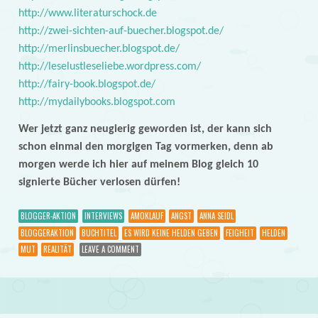
http://www.literaturschock.de
http://zwei-sichten-auf-buecher.blogspot.de/
http://merlinsbuecher.blogspot.de/
http://leselustleseliebe.wordpress.com/
http://fairy-book.blogspot.de/
http://mydailybooks.blogspot.com
Wer jetzt ganz neugierig geworden ist, der kann sich
schon einmal den morgigen Tag vormerken, denn ab
morgen werde ich hier auf meinem Blog gleich 10
signierte Bücher verlosen dürfen!
BLOGGER-AKTION
INTERVIEWS
AMOKLAUF
ANGST
ANNA SEIDL
BLOGGERAKTION
BUCHTITEL
ES WIRD KEINE HELDEN GEBEN
FEIGHEIT
HELDEN
MUT
REALITÄT
LEAVE A COMMENT