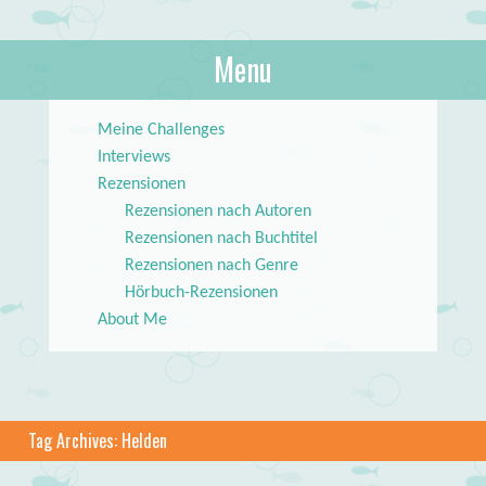
About Books
Menu
lilstar.de
Skip to content
Meine Challenges
Interviews
Rezensionen
Rezensionen nach Autoren
Rezensionen nach Buchtitel
Rezensionen nach Genre
Hörbuch-Rezensionen
About Me
Tag Archives:
Helden