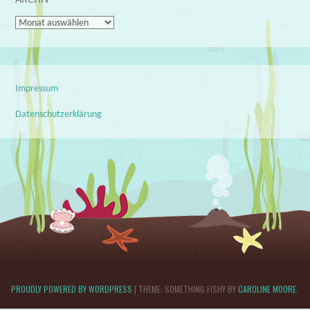
ARCHIV
Archiv
Impressum
Datenschutzerklärung
PROUDLY POWERED BY WORDPRESS
|
THEME: SOMETHING FISHY BY
CAROLINE MOORE
.