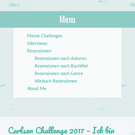
About Books
Menu
lilstar.de
Skip to content
Meine Challenges
Interviews
Rezensionen
Rezensionen nach Autoren
Rezensionen nach Buchtitel
Rezensionen nach Genre
Hörbuch-Rezensionen
About Me
Carlsen Challenge 2017 – Ich bin