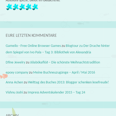
Absolute spitze, bleibt im Gedächtnis:
EURE LETZTEN KOMMENTARE
Gameilo - Free Online Browser Games
zu
Blogtour zu Der Drache hinter
dem Spiegel von Ivo Pala – Tag 3: Bibliothek von Alexandria
Dfine Jewelry
zu
Jólabókaflóð – Die schönste Weihnachtstradition
epoxy company
zu
Meine Buchneuzugänge – April / Mai 2016
Anna Achen
zu
Welttag des Buches 2013: Blogger schenken lesefreude!
Vishnu Joshi
zu
Impress Adventskalender 2015 – Tag 24