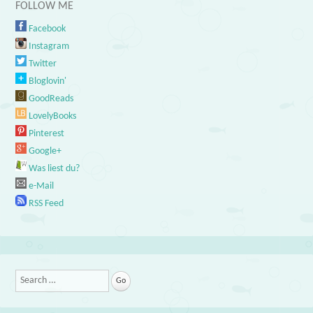
FOLLOW ME
Facebook
Instagram
Twitter
Bloglovin'
GoodReads
LovelyBooks
Pinterest
Google+
Was liest du?
e-Mail
RSS Feed
Search