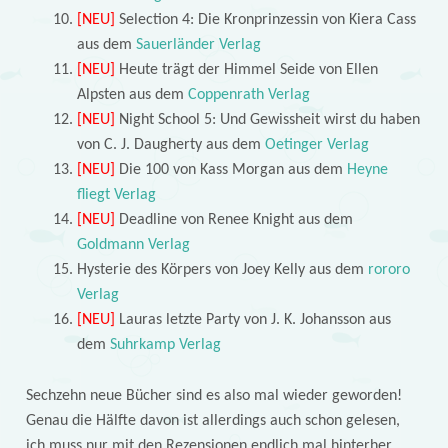
[NEU]
Selection 4: Die Kronprinzessin von Kiera Cass
aus dem
Sauerländer Verlag
[NEU]
Heute trägt der Himmel Seide von Ellen
Alpsten aus dem
Coppenrath Verlag
[NEU]
Night School 5: Und Gewissheit wirst du haben
von C. J. Daugherty aus dem
Oetinger Verlag
[NEU]
Die 100 von Kass Morgan aus dem
Heyne
fliegt Verlag
[NEU]
Deadline von Renee Knight aus dem
Goldmann Verlag
Hysterie des Körpers von Joey Kelly aus dem
rororo
Verlag
[NEU]
Lauras letzte Party von J. K. Johansson aus
dem
Suhrkamp Verlag
Sechzehn neue Bücher sind es also mal wieder geworden!
Genau die Hälfte davon ist allerdings auch schon gelesen,
ich muss nur mit den Rezensionen endlich mal hinterher