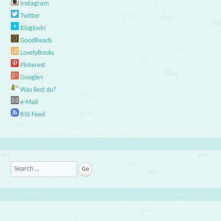
Instagram
Twitter
Bloglovin'
GoodReads
LovelyBooks
Pinterest
Google+
Was liest du?
e-Mail
RSS Feed
Search