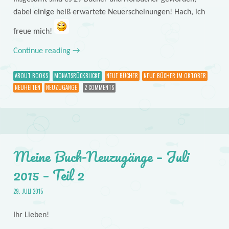
dabei einige heiß erwartete Neuerscheinungen! Hach, ich
freue mich!
Continue reading
→
ABOUT BOOKS
MONATSRÜCKBLICKE
NEUE BÜCHER
NEUE BÜCHER IM OKTOBER
NEUHEITEN
NEUZUGÄNGE
2 COMMENTS
Meine Buch-Neuzugänge – Juli
2015 – Teil 2
29. JULI 2015
Ihr Lieben!