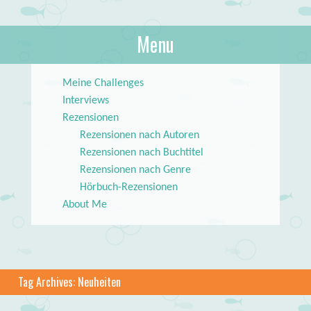
About Books
Menu
lilstar.de
Skip to content
Meine Challenges
Interviews
Rezensionen
Rezensionen nach Autoren
Rezensionen nach Buchtitel
Rezensionen nach Genre
Hörbuch-Rezensionen
About Me
Tag Archives:
Neuheiten