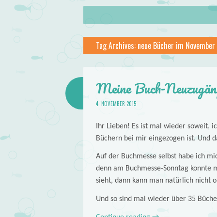
About
Skip to content
Menu
lilstar.de
Tag Archives:
neue Bücher im November
Books
Meine Buch-Neuzugän
4. NOVEMBER 2015
Ihr Lieben! Es ist mal wieder soweit, 
Büchern bei mir eingezogen ist. Und da
Auf der Buchmesse selbst habe ich mi
denn am Buchmesse-Sonntag konnte ma
sieht, dann kann man natürlich nicht
Und so sind mal wieder über 35 Büche