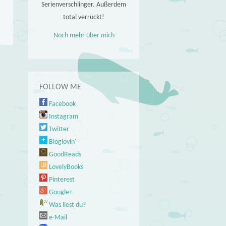
Serienverschlinger. Außerdem
total verrückt!
Noch mehr über mich
FOLLOW ME
Facebook
Instagram
Twitter
Bloglovin'
GoodReads
LovelyBooks
Pinterest
Google+
Was liest du?
e-Mail