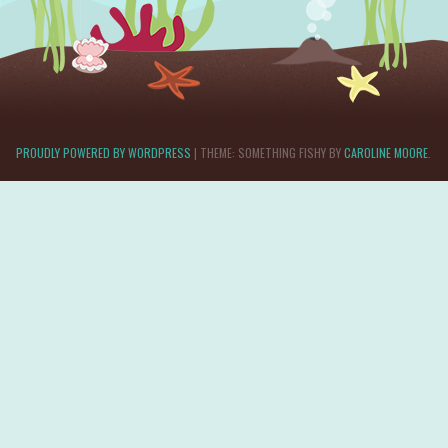
PROUDLY POWERED BY WORDPRESS
|
THEME: SOMETHING FISHY BY
CAROLINE MOORE
.