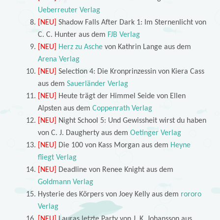
Ueberreuter Verlag
[NEU]
Shadow Falls After Dark 1: Im Sternenlicht von
C. C. Hunter aus dem
FJB Verlag
[NEU]
Herz zu Asche
von Kathrin Lange aus dem
Arena Verlag
[NEU]
Selection 4: Die Kronprinzessin von Kiera Cass
aus dem
Sauerländer Verlag
[NEU]
Heute trägt der Himmel Seide von Ellen
Alpsten aus dem
Coppenrath Verlag
[NEU]
Night School 5: Und Gewissheit wirst du haben
von C. J. Daugherty aus dem
Oetinger Verlag
[NEU]
Die 100 von Kass Morgan aus dem
Heyne
fliegt Verlag
[NEU]
Deadline von Renee Knight aus dem
Goldmann Verlag
Hysterie des Körpers von Joey Kelly aus dem
rororo
Verlag
[NEU]
Lauras letzte Party von J. K. Johansson aus