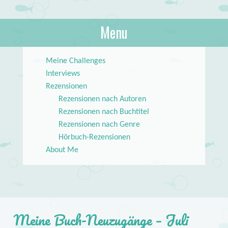
About Books
Menu
lilstar.de
Skip to content
Meine Challenges
Interviews
Rezensionen
Rezensionen nach Autoren
Rezensionen nach Buchtitel
Rezensionen nach Genre
Hörbuch-Rezensionen
About Me
Meine Buch-Neuzugänge – Juli