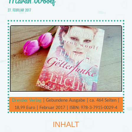
Marah Woolf
27. FEBRUAR 2017
Dressler Verlag
| Gebundene Ausgabe | ca. 464 Seiten |
18,99 Euro | Februar 2017 | ISBN: 978-3-7915-0029-4
INHALT