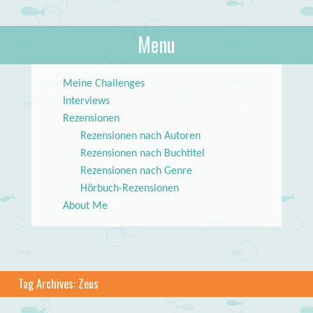
About Books
Menu
lilstar.de
Skip to content
Meine Challenges
Interviews
Rezensionen
Rezensionen nach Autoren
Rezensionen nach Buchtitel
Rezensionen nach Genre
Hörbuch-Rezensionen
About Me
Tag Archives:
Zeus