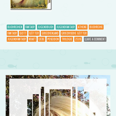
BUCHREIHEN
FANTASY
JUGENDBUCH
JUGENDFANTASY
ATHENE
BUCHREIHE
FANTASY
GOTT
GÖTTER
GRIECHENLAND
GRIECHISCHE GÖTTER
JUGENDFANTASY
KRAFT
LIEBE
POSEIDON
TRILOGIE
ZEUS
LEAVE A COMMENT
Post navigation