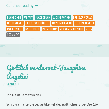
Continue reading
→
BUCHREIHEN
FANTASY
JUGENDBUCH
JUGENDFANTASY
DRESSLER VERLAG
GÖTTERFUNKE
GRIECHISCHE GÖTTER
HASSE MICH NICHT
LIEBE MICH NICHT
MARAH WOOLF
MYTHOLOGIE
PROMETHEUS
VERLASSE MICH NICHT
ZEUS
1 COMMENT
Göttlich verdammt–Josephine
Angelini
13. MAI 2011
Inhalt
(lt. amazon.de):
Schicksalhafte Liebe, antike Fehde, göttliches Erbe Die 16-