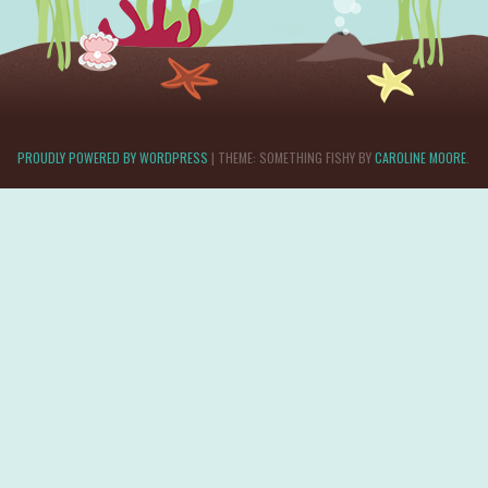
PROUDLY POWERED BY WORDPRESS
|
THEME: SOMETHING FISHY BY
CAROLINE MOORE
.