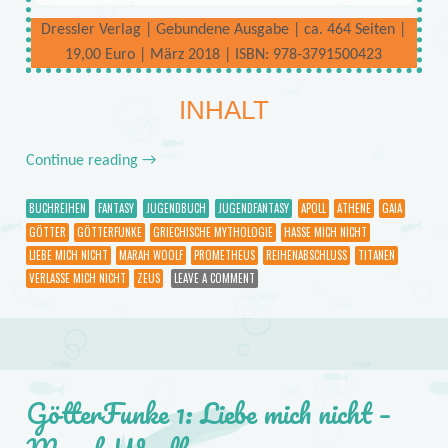
Dressler Verlag | Gebundene Ausgabe | ca. 464 Seiten |
19,00 Euro | März 2018 | ISBN: 978-3791500423
INHALT
Continue reading
→
BUCHREIHEN
FANTASY
JUGENDBUCH
JUGENDFANTASY
APOLL
ATHENE
GAIA
GÖTTER
GÖTTERFUNKE
GRIECHISCHE MYTHOLOGIE
HASSE MICH NICHT
LIEBE MICH NICHT
MARAH WOOLF
PROMETHEUS
REIHENABSCHLUSS
TITANEN
VERLASSE MICH NICHT
ZEUS
LEAVE A COMMENT
GötterFunke 1: Liebe mich nicht –