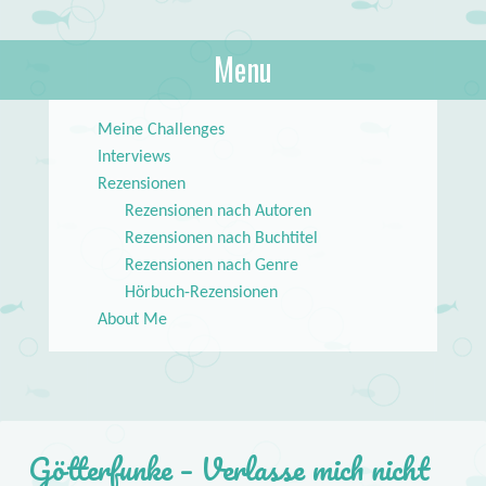
About Books
Menu
lilstar.de
Skip to content
Meine Challenges
Interviews
Rezensionen
Rezensionen nach Autoren
Rezensionen nach Buchtitel
Rezensionen nach Genre
Hörbuch-Rezensionen
About Me
Götterfunke – Verlasse mich nicht