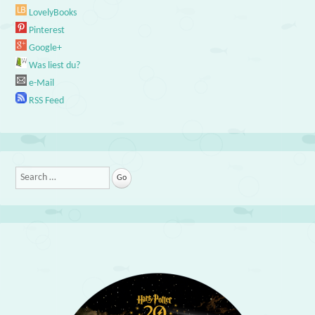
LovelyBooks
Pinterest
Google+
Was liest du?
e-Mail
RSS Feed
Search