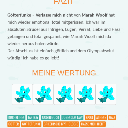
FAZIT
Götterfunke – Verlasse mich nicht
von
Marah Woolf
hat
mich wieder emotional total mitgerissen! Ich war im
absoluten Strudel aus Intrigen, Lügen, Verrat, Liebe und Hass
gefangen und total gespannt, wie Marah Woolf mich da
wieder heraus holen würde.
Der Abschluss ist einfach göttlich und dem Olymp absolut
würdig! Ich habe es geliebt!
MEINE WERTUNG
BUCHREIHEN
FANTASY
JUGENDBUCH
JUGENDFANTASY
APOLL
ATHENE
GAIA
GÖTTER
GÖTTERFUNKE
GRIECHISCHE MYTHOLOGIE
HASSE MICH NICHT