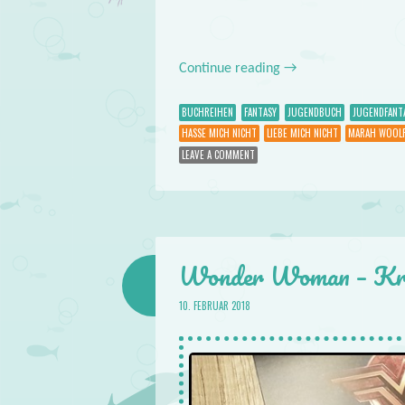
Continue reading
→
BUCHREIHEN
FANTASY
JUGENDBUCH
JUGENDFANT
HASSE MICH NICHT
LIEBE MICH NICHT
MARAH WOOL
LEAVE A COMMENT
Wonder Woman – Krie
10. FEBRUAR 2018