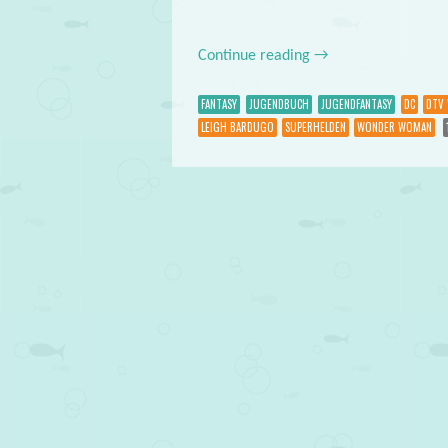
Continue reading
→
FANTASY
JUGENDBUCH
JUGENDFANTASY
DC
DTV 
LEIGH BARDUGO
SUPERHELDEN
WONDER WOMAN
Post navigation