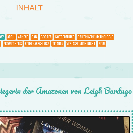
INHALT
ASY
APOLL
ATHENE
GAIA
GÖTTER
GÖTTERFUNKE
GRIECHISCHE MYTHOLOGIE
F
PROMETHEUS
REIHENABSCHLUSS
TITANEN
VERLASSE MICH NICHT
ZEUS
gerin der Amazonen von Leigh Bardugo