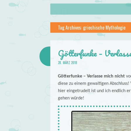
About
Skip to content
Menu
lilstar.de
Tag Archives:
griechische Mythologie
Books
Götterfunke – Verlass
28. MÄRZ 2018
Götterfunke – Verlasse mich nicht
vo
diese zu einem gewaltigen Abschluss! 
hier eingetrudelt ist und ich endlich 
gehen würde!