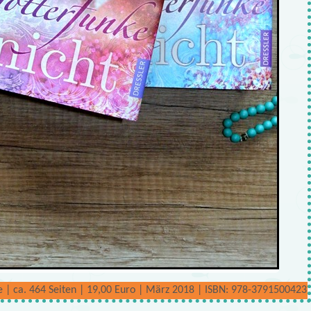
 | ca. 464 Seiten | 19,00 Euro | März 2018 | ISBN: 978-3791500423