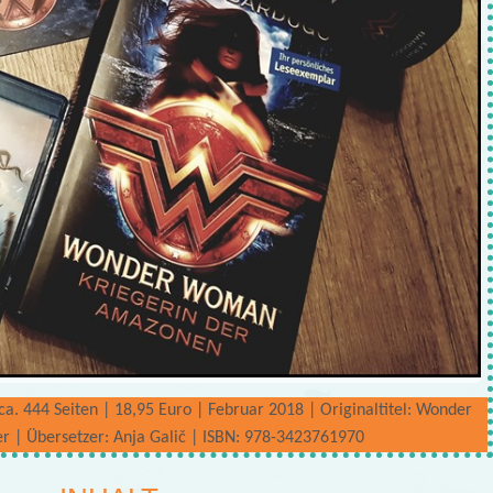
a. 444 Seiten | 18,95 Euro | Februar 2018 | Originaltitel: Wonder
 | Übersetzer: Anja Galič | ISBN: 978-3423761970