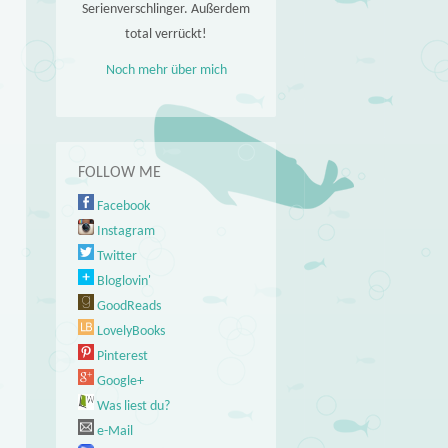
Serienverschlinger. Außerdem
total verrückt!
Noch mehr über mich
FOLLOW ME
Facebook
Instagram
Twitter
Bloglovin'
GoodReads
LovelyBooks
Pinterest
Google+
Was liest du?
e-Mail