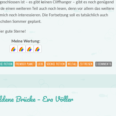
eschlossen ist – es gibt keinen Cliffhanger – gibt es noch genügend
de einen weiteren Teil auch noch lesen, denn vor allem das weitere
ich noch interessieren. Die Fortsetzung soll es tatsächlich auch
nächsten Sommer geplant.
ier gute Sterne!
Meine Wertung:
NCE FICTION
FREMDER PLANET
LIEBE
SCIENCE FICTION
WELTALL
ZEITREISEN
3 COMMENTS
ldene Brücke – Eva Völler