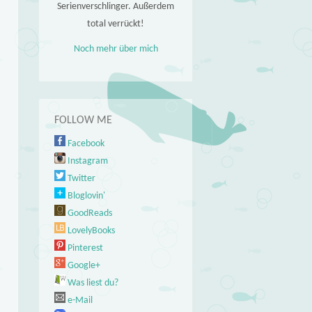
Serienverschlinger. Außerdem
total verrückt!
Noch mehr über mich
FOLLOW ME
Facebook
Instagram
Twitter
Bloglovin'
GoodReads
LovelyBooks
Pinterest
Google+
Was liest du?
e-Mail