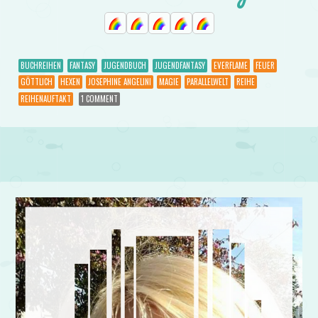
BUCHREIHEN
FANTASY
JUGENDBUCH
JUGENDFANTASY
EVERFLAME
FEUER
GÖTTLICH
HEXEN
JOSEPHINE ANGELINI
MAGIE
PARALLELWELT
REIHE
REIHENAUFTAKT
1 COMMENT
Post navigation