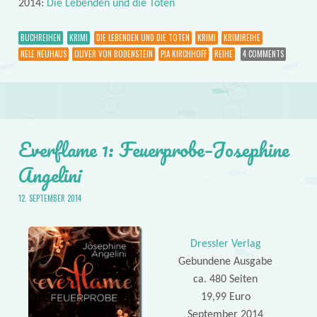
2014:
Die Lebenden und die Toten
BUCHREIHEN
KRIMI
DIE LEBENDEN UND DIE TOTEN
KRIMI
KRIMIREIHE
NELE NEUHAUS
OLIVER VON BODENSTEIN
PIA KIRCHHOFF
REIHE
4 COMMENTS
Everflame 1: Feuerprobe–Josephine
Angelini
12. SEPTEMBER 2014
Dressler Verlag
Gebundene Ausgabe
ca. 480 Seiten
19,99 Euro
September 2014