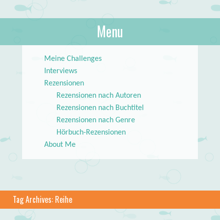
About Books
Menu
lilstar.de
Skip to content
Meine Challenges
Interviews
Rezensionen
Rezensionen nach Autoren
Rezensionen nach Buchtitel
Rezensionen nach Genre
Hörbuch-Rezensionen
About Me
Tag Archives:
Reihe