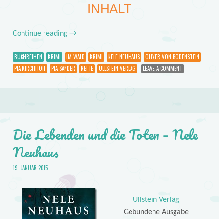
INHALT
Continue reading
→
BUCHREIHEN
KRIMI
IM WALD
KRIMI
NELE NEUHAUS
OLIVER VON BODENSTEIN
PIA KIRCHHOFF
PIA SANDER
REIHE
ULLSTEIN VERLAG
LEAVE A COMMENT
Die Lebenden und die Toten – Nele
Neuhaus
19. JANUAR 2015
Ullstein Verlag
Gebundene Ausgabe