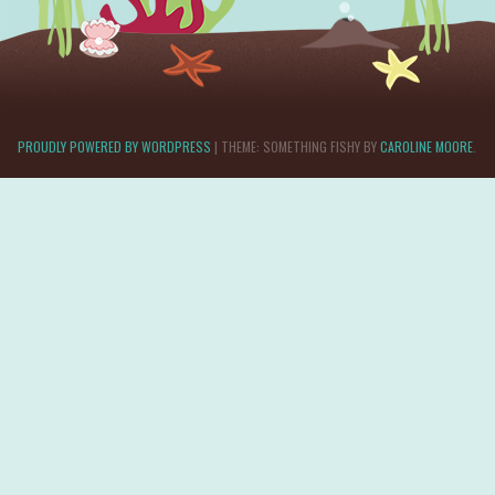
PROUDLY POWERED BY WORDPRESS
|
THEME: SOMETHING FISHY BY
CAROLINE MOORE
.