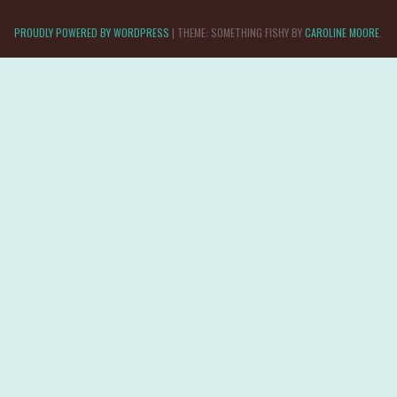
PROUDLY POWERED BY WORDPRESS
|
THEME: SOMETHING FISHY BY
CAROLINE MOORE
.