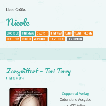
Liebe Grüße,
Nicole
BLOGTOUR
INTERVIEWS
GELÖSCHT
INTERVIEW
SLATED
SLATED-TRILOGIE
TERI TERRY
TRILOGIE
VERNICHTET
ZERSPLITTERT
14 COMMENTS
Zersplittert – Teri Terry
8. FEBRUAR 2014
Coppenrat Verlag
Gebundene Ausgabe
ca. 402 Seiten