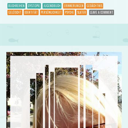
BUCHREIHEN
DYSTOPIE
JUGENDBUCH
ERINNERUNGEN
GEDÄCHTNIS
GELÖSCHT
IDENTITÄT
PERSÖNLICHKEIT
PSYCHE
SLATER
LEAVE A COMMENT
Post navigation