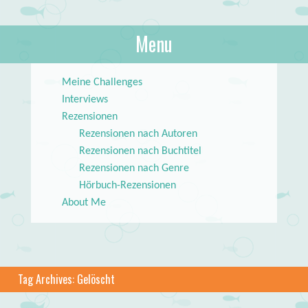
About Books
Menu
lilstar.de
Skip to content
Meine Challenges
Interviews
Rezensionen
Rezensionen nach Autoren
Rezensionen nach Buchtitel
Rezensionen nach Genre
Hörbuch-Rezensionen
About Me
Tag Archives:
Gelöscht