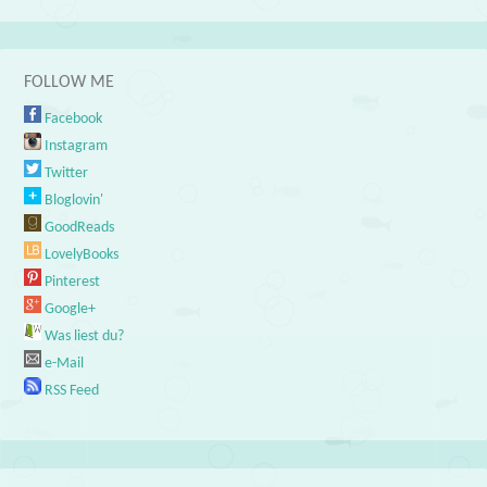
FOLLOW ME
Facebook
Instagram
Twitter
Bloglovin'
GoodReads
LovelyBooks
Pinterest
Google+
Was liest du?
e-Mail
RSS Feed