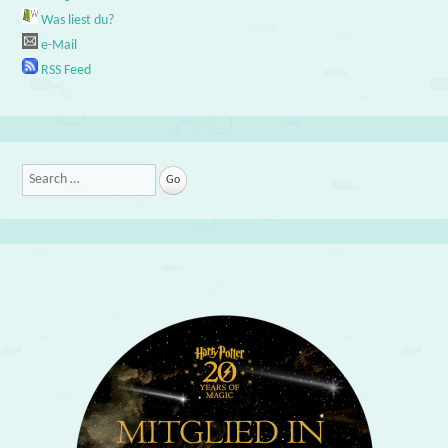
Was liest du?
e-Mail
RSS Feed
Search