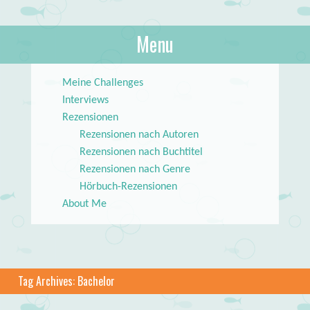
About Books
Menu
lilstar.de
Skip to content
Meine Challenges
Interviews
Rezensionen
Rezensionen nach Autoren
Rezensionen nach Buchtitel
Rezensionen nach Genre
Hörbuch-Rezensionen
About Me
Tag Archives:
Bachelor