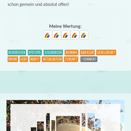
schon gemein und absolut offen!
Meine Wertung:
BUCHREIHEN
DYSTOPIE
JUGENDBUCH
AUSWAHL
BACHELOR
GESELLSCHAFT
KRONE
LIEBE
MACHT
SOZIALISATION
ZUKUNFT
1 COMMENT
Post navigation