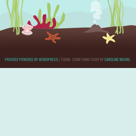
PROUDLY POWERED BY WORDPRESS
|
THEME: SOMETHING FISHY BY
CAROLINE MOORE
.