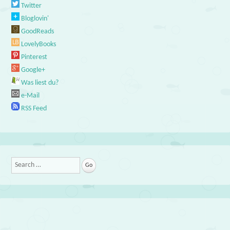
Twitter
Bloglovin'
GoodReads
LovelyBooks
Pinterest
Google+
Was liest du?
e-Mail
RSS Feed
Search