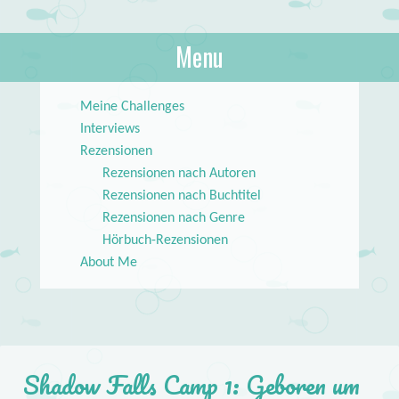
About Books
Menu
lilstar.de
Skip to content
Meine Challenges
Interviews
Rezensionen
Rezensionen nach Autoren
Rezensionen nach Buchtitel
Rezensionen nach Genre
Hörbuch-Rezensionen
About Me
Shadow Falls Camp 1: Geboren um