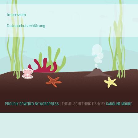
Impressum
Datenschutzerklärung
PROUDLY POWERED BY WORDPRESS
|
THEME: SOMETHING FISHY BY
CAROLINE MOORE
.