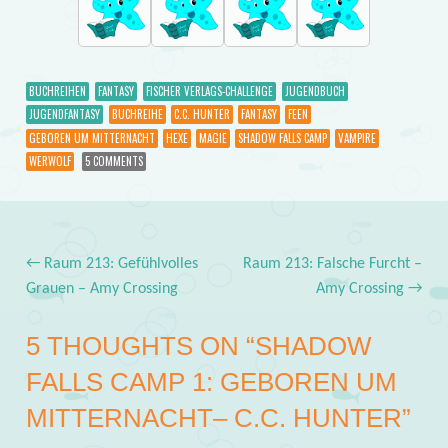
BUCHREIHEN
FANTASY
FISCHER VERLAGS-CHALLENGE
JUGENDBUCH
JUGENDFANTASY
BUCHREIHE
C.C. HUNTER
FANTASY
FEEN
GEBOREN UM MITTERNACHT
HEXE
MAGIE
SHADOW FALLS CAMP
VAMPIRE
WERWOLF
5 COMMENTS
←
Raum 213: Gefühlvolles
Raum 213: Falsche Furcht –
Post navigation
Grauen – Amy Crossing
Amy Crossing
→
5 THOUGHTS ON “
SHADOW
FALLS CAMP 1: GEBOREN UM
MITTERNACHT– C.C. HUNTER
”