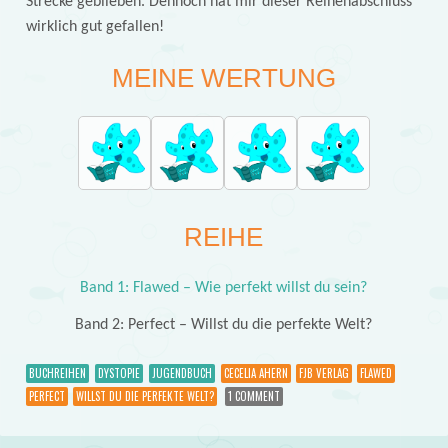
Strecke geblieben. Dennoch hat mir dieser Reihenabschluss
wirklich gut gefallen!
MEINE WERTUNG
REIHE
Band 1: Flawed – Wie perfekt willst du sein?
Band 2: Perfect – Willst du die perfekte Welt?
BUCHREIHEN
DYSTOPIE
JUGENDBUCH
CECELIA AHERN
FJB VERLAG
FLAWED
PERFECT
WILLST DU DIE PERFEKTE WELT?
1 COMMENT