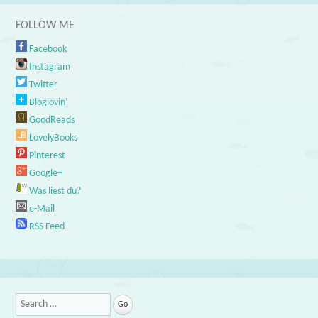
FOLLOW ME
Facebook
Instagram
Twitter
Bloglovin'
GoodReads
LovelyBooks
Pinterest
Google+
Was liest du?
e-Mail
RSS Feed
Search