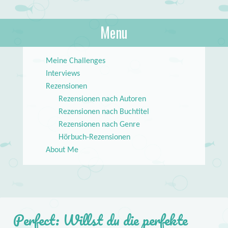
About Books
Menu
lilstar.de
Skip to content
Meine Challenges
Interviews
Rezensionen
Rezensionen nach Autoren
Rezensionen nach Buchtitel
Rezensionen nach Genre
Hörbuch-Rezensionen
About Me
Perfect: Willst du die perfekte