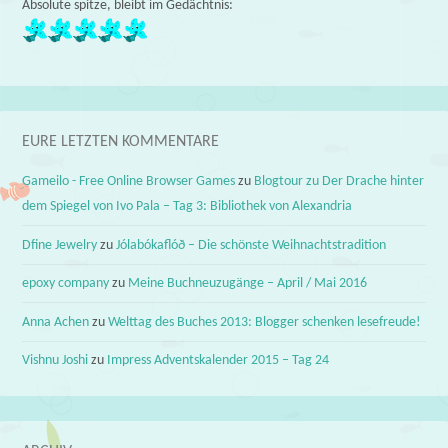
Absolute spitze, bleibt im Gedächtnis:
EURE LETZTEN KOMMENTARE
Gameilo - Free Online Browser Games
zu
Blogtour zu Der Drache hinter
dem Spiegel von Ivo Pala – Tag 3: Bibliothek von Alexandria
Dfine Jewelry
zu
Jólabókaflóð – Die schönste Weihnachtstradition
epoxy company
zu
Meine Buchneuzugänge – April / Mai 2016
Anna Achen
zu
Welttag des Buches 2013: Blogger schenken lesefreude!
Vishnu Joshi
zu
Impress Adventskalender 2015 – Tag 24