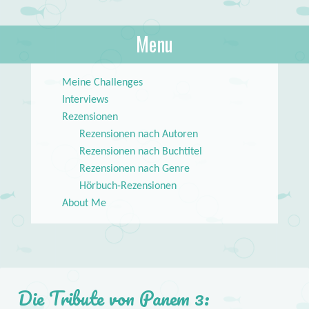
About Books
Menu
lilstar.de
Skip to content
Meine Challenges
Interviews
Rezensionen
Rezensionen nach Autoren
Rezensionen nach Buchtitel
Rezensionen nach Genre
Hörbuch-Rezensionen
About Me
Die Tribute von Panem 3: