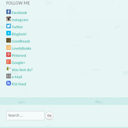
FOLLOW ME
Facebook
Instagram
Twitter
Bloglovin'
GoodReads
LovelyBooks
Pinterest
Google+
Was liest du?
e-Mail
RSS Feed
Search