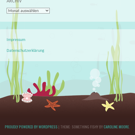
ARCHIV
Archiv
Impressum
Datenschutzerklärung
PROUDLY POWERED BY WORDPRESS
|
THEME: SOMETHING FISHY BY
CAROLINE MOORE
.