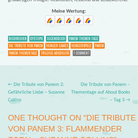
Meine Wertung:
BUCHREIHEN
DYSTOPIE
JUGENDBUCH
PANEM-THEMEN-TAGE
DIE TRIBUTE VON PANEM
HUNGER GAMES
HUNGERSPIELE
PANEM
PANEM-THEMENTAGE
TRILOGIE-ABSCHLUSS
1 COMMENT
←
Die Tribute von Panem 2:
Die Tribute von Panem –
Post navigation
Gefährliche Liebe – Suzanne
Thementage auf About Books
Collins
– Tag 3
→
ONE THOUGHT ON “
DIE TRIBUTE
VON PANEM 3: FLAMMENDER