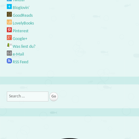
Twitter
Bloglovin'
GoodReads
LovelyBooks
Pinterest
Google+
Was liest du?
e-Mail
RSS Feed
Search