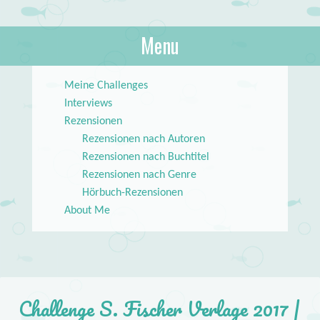
About Books
Menu
lilstar.de
Skip to content
Meine Challenges
Interviews
Rezensionen
Rezensionen nach Autoren
Rezensionen nach Buchtitel
Rezensionen nach Genre
Hörbuch-Rezensionen
About Me
Challenge S. Fischer Verlage 2017 |