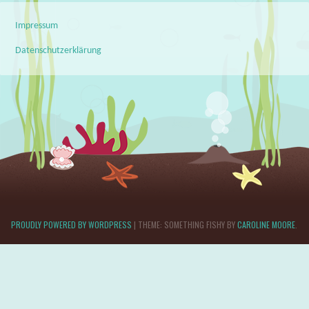
Impressum
Datenschutzerklärung
PROUDLY POWERED BY WORDPRESS
|
THEME: SOMETHING FISHY BY
CAROLINE MOORE
.