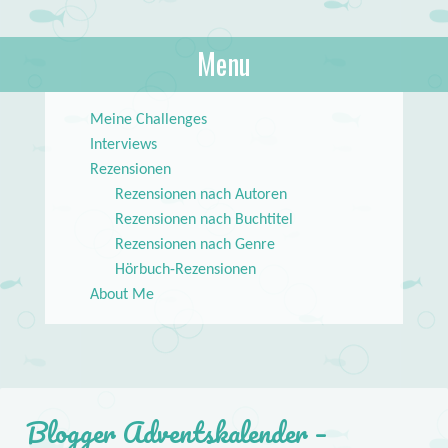
About Books
Menu
lilstar.de
Skip to content
Meine Challenges
Interviews
Rezensionen
Rezensionen nach Autoren
Rezensionen nach Buchtitel
Rezensionen nach Genre
Hörbuch-Rezensionen
About Me
Blogger Adventskalender –