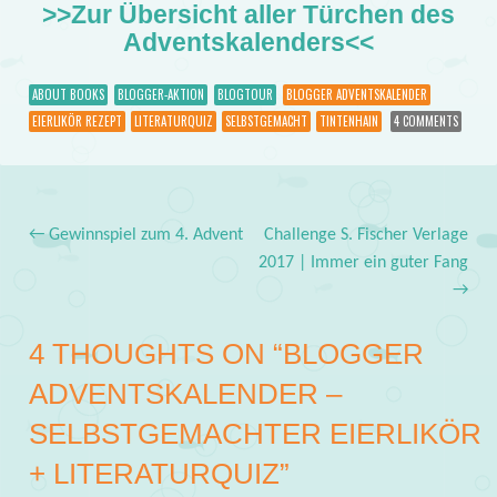
>>Zur Übersicht aller Türchen des
Adventskalenders<<
ABOUT BOOKS
BLOGGER-AKTION
BLOGTOUR
BLOGGER ADVENTSKALENDER
EIERLIKÖR REZEPT
LITERATURQUIZ
SELBSTGEMACHT
TINTENHAIN
4 COMMENTS
←
Gewinnspiel zum 4. Advent
Challenge S. Fischer Verlage
Post navigation
2017 | Immer ein guter Fang
→
4 THOUGHTS ON “
BLOGGER
ADVENTSKALENDER –
SELBSTGEMACHTER EIERLIKÖR
+ LITERATURQUIZ
”