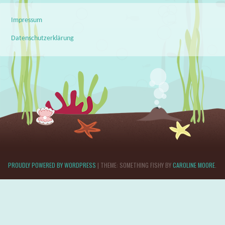
Impressum
Datenschutzerklärung
PROUDLY POWERED BY WORDPRESS
|
THEME: SOMETHING FISHY BY
CAROLINE MOORE
.