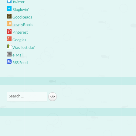
Twitter
Bloglovin'
GoodReads
LovelyBooks
Pinterest
Google+
Was liest du?
e-Mail
RSS Feed
Search