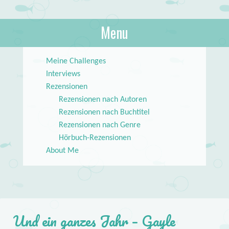
About Books
Menu
lilstar.de
Skip to content
Meine Challenges
Interviews
Rezensionen
Rezensionen nach Autoren
Rezensionen nach Buchtitel
Rezensionen nach Genre
Hörbuch-Rezensionen
About Me
Und ein ganzes Jahr – Gayle