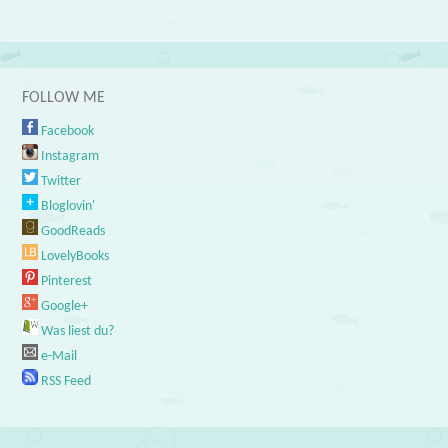
FOLLOW ME
Facebook
Instagram
Twitter
Bloglovin'
GoodReads
LovelyBooks
Pinterest
Google+
Was liest du?
e-Mail
RSS Feed