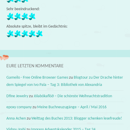
Sehr beeindruckend:
Absolute spitze, bleibt im Gedächtnis:
EURE LETZTEN KOMMENTARE
Gameilo - Free Online Browser Games
zu
Blogtour zu Der Drache hinter
dem Spiegel von Ivo Pala – Tag 3: Bibliothek von Alexandria
Dfine Jewelry
zu
Jólabókaflóð – Die schönste Weihnachtstradition
epoxy company
zu
Meine Buchneuzugänge – April / Mai 2016
Anna Achen
zu
Welttag des Buches 2013: Blogger schenken lesefreude!
Vishnu Joshi
zu
Impress Adventskalender 2015 – Tag 24