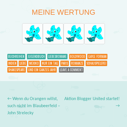
MEINE WERTUNG
BUCHREIHEN
JUGENDBUCH
LIEBESROMANE
BOLLYWOOD
GAYLE FORMAN
INDIEN
LIEBE
MEXIKO
NUR EIN TAG
PARIS
ROMANZE
SCHAUSPIELEREI
SHAKESPEARE
UND EIN GANZES JAHR
LEAVE A COMMENT
←
Wenn du Orangen willst,
Aktion Blogger United startet!
Post navigation
such nicht im Blaubeerfeld –
→
John Strelecky