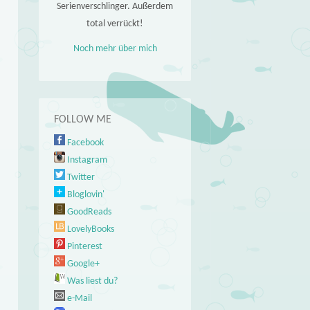
Serienverschlinger. Außerdem
total verrückt!
Noch mehr über mich
FOLLOW ME
Facebook
Instagram
Twitter
Bloglovin'
GoodReads
LovelyBooks
Pinterest
Google+
Was liest du?
e-Mail