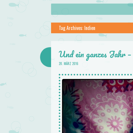
About
Skip to content
Menu
lilstar.de
Tag Archives:
Indien
Books
Und ein ganzes Jahr 
20. MÄRZ 2016