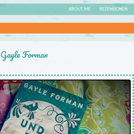
ABOUT ME
REZENSIONEN
– Gayle Forman