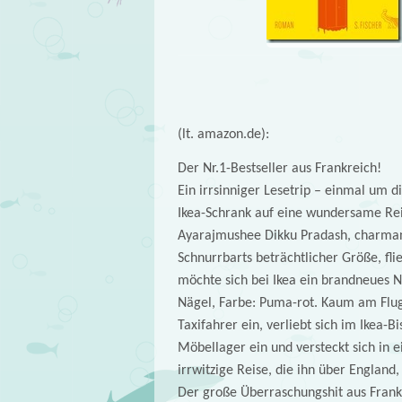
(lt. amazon.de):
Der Nr.1-Bestseller aus Frankreich!
Ein irrsinniger Lesetrip – einmal um d
Ikea-Schrank auf eine wundersame Rei
Ayarajmushee Dikku Pradash, charmant
Schnurrbarts beträchtlicher Größe, flie
möchte sich bei Ikea ein brandneues N
Nägel, Farbe: Puma-rot. Kaum am Flu
Taxifahrer ein, verliebt sich im Ikea-B
Möbellager ein und versteckt sich in 
irrwitzige Reise, die ihn über England
Der große Überraschungshit aus Frank