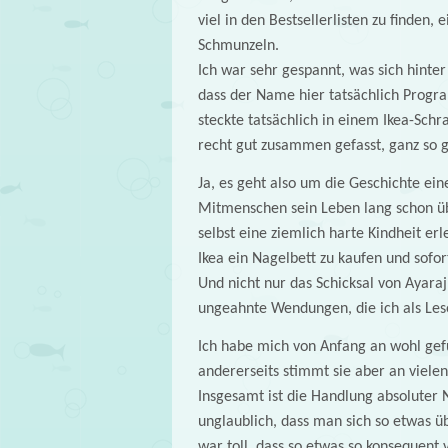
viel in den Bestsellerlisten zu finden,
Schmunzeln.
Ich war sehr gespannt, was sich hinte
dass der Name hier tatsächlich Progra
steckte tatsächlich in einem Ikea-Schr
recht gut zusammen gefasst, ganz so g
Ja, es geht also um die Geschichte ei
Mitmenschen sein Leben lang schon übe
selbst eine ziemlich harte Kindheit erl
Ikea ein Nagelbett zu kaufen und sofo
Und nicht nur das Schicksal von Ayar
ungeahnte Wendungen, die ich als Lese
Ich habe mich von Anfang an wohl gefüh
andererseits stimmt sie aber an vielen
Insgesamt ist die Handlung absoluter N
unglaublich, dass man sich so etwas ü
war toll, dass so etwas so konsequent