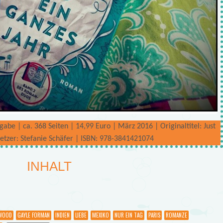
abe | ca. 368 Seiten | 14,99 Euro | März 2016 | Originaltitel: Just
etzer: Stefanie Schäfer | ISBN: 978-3841421074
INHALT
YWOOD
GAYLE FORMAN
INDIEN
LIEBE
MEXIKO
NUR EIN TAG
PARIS
ROMANZE