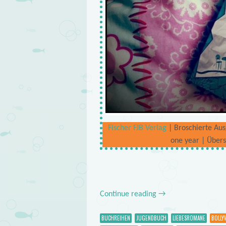
Fischer FJB Verlag
| Broschierte Ausg
one year | Übers
Continue reading
→
BUCHREIHEN
JUGENDBUCH
LIEBESROMANE
BOLL