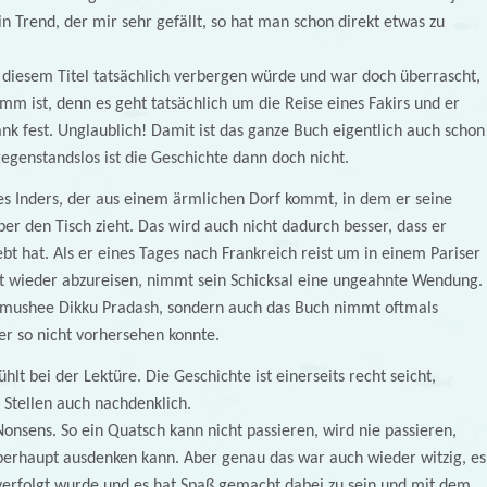
 ein Trend, der mir sehr gefällt, so hat man schon direkt etwas zu
r diesem Titel tatsächlich verbergen würde und war doch überrascht,
mm ist, denn es geht tatsächlich um die Reise eines Fakirs und er
ank fest. Unglaublich! Damit ist das ganze Buch eigentlich auch schon
egenstandslos ist die Geschichte dann doch nicht.
nes Inders, der aus einem ärmlichen Dorf kommt, in dem er seine
r den Tisch zieht. Das wird auch nicht dadurch besser, dass er
ebt hat. Als er eines Tages nach Frankreich reist um in einem Pariser
rt wieder abzureisen, nimmt sein Schicksal eine ungeahnte Wendung.
ajmushee Dikku Pradash, sondern auch das Buch nimmt oftmals
r so nicht vorhersehen konnte.
lt bei der Lektüre. Die Geschichte ist einerseits recht seicht,
 Stellen auch nachdenklich.
onsens. So ein Quatsch kann nicht passieren, wird nie passieren,
berhaupt ausdenken kann. Aber genau das war auch wieder witzig, es
 verfolgt wurde und es hat Spaß gemacht dabei zu sein und mit dem